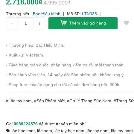
2.718.000₫
4.995.000₫
|
|
Thương hiệu:
Bạc Hiểu Minh
Mã SP:
LTN035
-
+
Thêm vào giỏ hàng
- Thương hiệu: Bạc Hiểu Minh.
- Xuất xứ: Việt Nam.
- Giao hàng toàn quốc, nhận hàng kiểm tra rồi mới thanh toán.
- Bảo hành vĩnh viễn, 14 ngày đổi Sản phẩm nếu không ưng ý.
- Shop free ship áp dụng cho tất cả các đơn hàng trên 300k
#Lắc tay nam, #Sản Phẩm Mới, #Gợi Ý Trang Sức Nam, #Trang S
Gọi
0989224576
để được tư vấn miễn phí
lắc bạc nam
,
lắc nam
,
lắc tay bạc nam
,
lắc tay nam
,
lắc tay nam