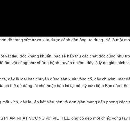
g món đồ trang sức từ xa xưa được cánh đàn ông ưa dùng. Nó là một mó
.
ột vật tiêu độc kháng khuẩn, bạc sẽ hấp thụ các chất độc cũng như tr
ề ốm vặt cũng như những bệnh truyền nhiểm, đây là lý do giải thích v
a, đây là loại bạc chuyên dùng sản xuất vòng cổ, dây chuyền, mặt d
a có thể dễ dàng tái chế hoặc bán lại tại bất kỳ cửa tiệm Bạc nào trên
mắt xích, đây là liên kết siêu bền và đơn giản mang đến phong cách t
ỉ phú PHẠM NHẬT VƯỢNG với VIETTEL, ông có đeo một chiếc vòng tay 