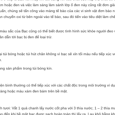
ám hoặc đen và việc làm sáng làm sánh lớp ố đen này cũng rất đơn gi
huẩn, chúng sẽ tấn công vào màng tế bào của các vi sinh vật đơn bào n
 chuyển oxi từ bên ngoài vào tế bào, sau đó tiến vào tiêu diệt làm chế
màu sắc của Bạc cũng có thể biết được tình hình sức khỏe người đeo 
 dẫn tới bạc bị đen để loại trừ.
 túi bóng hoặc túi hút chân không vì bạc sẽ xỉn tối màu nếu tiếp xúc v
m.
ng sản phẩm trong túi bóng kín.
kiện bình thường có thể tiếp xúc với các chất độc trong môi trường ví d
 vàng hoặc màu xám đen bám trên bề mặt.
 tươi: Vắt 1 quả chanh lấy nước cốt pha với 3 thìa nước; 1 – 2 thìa m
cho đến khi bề mặt bạc được sạch hoàn toàn thì lấy ra. Lau khô bằng 