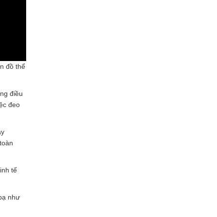
n đồ thể
ong điều
iệc đeo
ây
 toàn
inh tế
bạ như