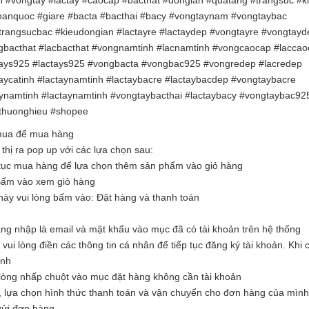
 #vongtay #lactay #caocap #bacthat #dongian #quatang #trangsuc #ki
#hanquoc #giare #bacta #bacthai #bacy #vongtaynam #vongtaybac
rangsucbac #kieudongian #lactayre #lactaydep #vongtayre #vongtayd
bacthat #lacbacthat #vongnamtinh #lacnamtinh #vongcaocap #laccao
gtays925 #lactays925 #vongbacta #vongbac925 #vongredep #lacredep
ycatinh #lactaynamtinh #lactaybacre #lactaybacdep #vongtaybacre
aynamtinh #lactaynamtinh #vongtaybacthai #lactaybacy #vongtaybac92
#thuonghieu #shopee
 mua để mua hàng
hị ra pop up với các lựa chọn sau:
tục mua hàng để lựa chọn thêm sản phẩm vào giỏ hàng
Bấm vào xem giỏ hàng
ày vui lòng bấm vào: Đặt hàng và thanh toán
ăng nhập là email và mật khẩu vào mục đã có tài khoản trên hệ thống
i lòng điền các thông tin cá nhân để tiếp tục đăng ký tài khoản. Khi c
ình
òng nhấp chuột vào mục đặt hàng không cần tài khoản
, lựa chọn hình thức thanh toán và vận chuyển cho đơn hàng của mình
 gửi đơn hàng