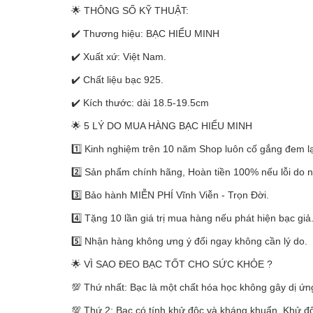
🌟 THÔNG SỐ KỸ THUẬT:
✔️ Thương hiệu: BẠC HIỂU MINH
✔️ Xuất xứ: Việt Nam.
✔️ Chất liệu bạc 925.
✔️ Kích thước: dài 18.5-19.5cm
🌟 5 LÝ DO MUA HÀNG BẠC HIỂU MINH
1️⃣ Kinh nghiệm trên 10 năm Shop luôn cố gắng đem lạ
2️⃣ Sản phẩm chính hãng, Hoàn tiền 100% nếu lỗi do 
3️⃣ Bảo hành MIỄN PHÍ Vĩnh Viễn - Trọn Đời.
4️⃣ Tặng 10 lần giá trị mua hàng nếu phát hiện bạc giả
5️⃣ Nhận hàng không ưng ý đổi ngay không cần lý do.
🌟 VÌ SAO ĐEO BẠC TỐT CHO SỨC KHỎE ?
💯 Thứ nhất: Bạc là một chất hóa học không gây dị ứ
💯 Thứ 2: Bạc có tính khử độc và kháng khuẩn. Khử độc