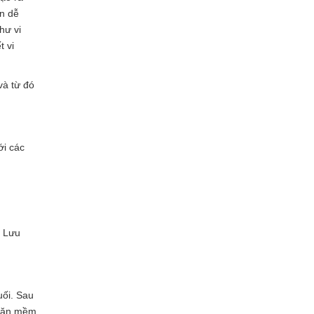
ản dễ
hư vi
t vi
và từ đó
ới các
ụ Lưu
uối. Sau
khăn mềm