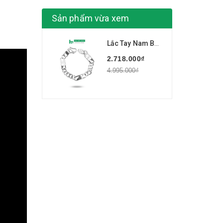
Sản phẩm vừa xem
Lắc Tay Nam Bạc Ta Đơn Giản N Nam Tính BẠC HIỂU MINH LTN035
2.718.000₫
4.995.000₫