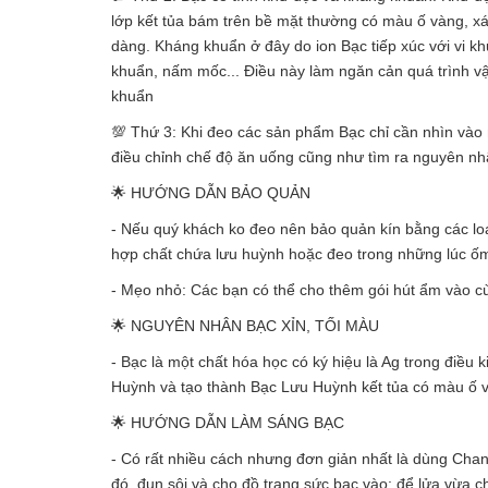
lớp kết tủa bám trên bề mặt thường có màu ố vàng, x
dàng. Kháng khuẩn ở đây do ion Bạc tiếp xúc với vi k
khuẩn, nấm mốc... Điều này làm ngăn cản quá trình vận
khuẩn
💯 Thứ 3: Khi đeo các sản phẩm Bạc chỉ cần nhìn vào 
điều chỉnh chế độ ăn uống cũng như tìm ra nguyên nhân
🌟 HƯỚNG DẪN BẢO QUẢN
- Nếu quý khách ko đeo nên bảo quản kín bằng các loại
hợp chất chứa lưu huỳnh hoặc đeo trong những lúc ố
- Mẹo nhỏ: Các bạn có thể cho thêm gói hút ẩm vào cù
🌟 NGUYÊN NHÂN BẠC XỈN, TỐI MÀU
- Bạc là một chất hóa học có ký hiệu là Ag trong điều 
Huỳnh và tạo thành Bạc Lưu Huỳnh kết tủa có màu ố
🌟 HƯỚNG DẪN LÀM SÁNG BẠC
- Có rất nhiều cách nhưng đơn giản nhất là dùng Chanh
đó, đun sôi và cho đồ trang sức bạc vào; để lửa vừa 