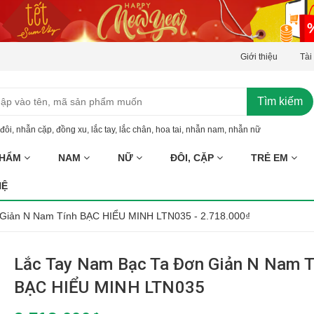
Giới thiệu
Tài
Tìm kiếm
đôi
,
nhẫn cặp
,
đồng xu
,
lắc tay
,
lắc chân
,
hoa tai
,
nhẫn nam
,
nhẫn nữ
PHẨM
NAM
NỮ
ĐÔI, CẶP
TRẺ EM
HỆ
 Giản N Nam Tính BẠC HIỂU MINH LTN035 - 2.718.000₫
Lắc Tay Nam Bạc Ta Đơn Giản N Nam T
BẠC HIỂU MINH LTN035