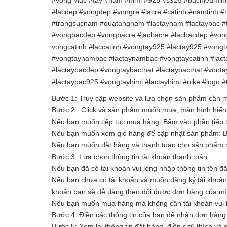
#vong #lac #tay #nam #himi #925 #s925 #bachieuminh
#lacdep #vongdep #vongre #lacre #catinh #namtinh 
#trangsucnam #quatangnam #lactaynam #lactaybac #t
#vongbacdep #vongbacre #lacbacre #lacbacdep #vong
vongcatinh #laccatinh #vongtay925 #lactay925 #von
#vongtaynambac #lactaynambac #vongtaycatinh #lacta
#lactaybacdep #vongtaybacthat #lactaybacthat #vont
#lactaybac925 #vongtayhimi #lactayhimi #nike #logo 
Bước 1: Truy cập website và lựa chọn sản phẩm cần
Bước 2: Click và sản phẩm muốn mua, màn hình hiển t
Nếu bạn muốn tiếp tục mua hàng: Bấm vào phần tiếp 
Nếu bạn muốn xem giỏ hàng để cập nhật sản phẩm: 
Nếu bạn muốn đặt hàng và thanh toán cho sản phẩm n
Bước 3: Lựa chọn thông tin tài khoản thanh toán
Nếu bạn đã có tài khoản vui lòng nhập thông tin tên đ
Nếu bạn chưa có tài khoản và muốn đăng ký tài khoản vu
khoản bạn sẽ dễ dàng theo dõi được đơn hàng của m
Nếu bạn muốn mua hàng mà không cần tài khoản vui l
Bước 4: Điền các thông tin của bạn để nhận đơn hàng
Bước 5: Xem lại thông tin đặt hàng, điền chú thích và