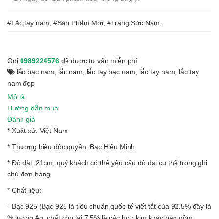
#Lắc tay nam, #Sản Phẩm Mới, #Trang Sức Nam,
Gọi
0989224576
để được tư vấn miễn phí
lắc bạc nam
,
lắc nam
,
lắc tay bạc nam
,
lắc tay nam
,
lắc tay
nam đẹp
Mô tả
Hướng dẫn mua
Đánh giá
* Xuất xứ: Việt Nam
* Thương hiệu độc quyền: Bạc Hiểu Minh
* Độ dài: 21cm, quý khách có thể yêu cầu độ dài cụ thể trong ghi
chú đơn hàng
* Chất liệu:
- Bạc 925 (Bạc 925 là tiêu chuẩn quốc tế viết tắt của 92.5% đây là
% lượng Ag chất còn lại 7.5% là các hợp kim khác bao gồm