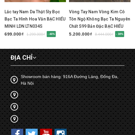
Lắc tay Nam Da Thật 5ly Bọc
Vòng Tay Nam Vòng Kim Cô
Bạc Ta Hình Hoa Văn BẠC HIỂU
Tôn Ngộ Không Bạc Ta Nguyên
MINH LDN LTN034S
Chất S99 Bản Đặc BẠC HIỂU
MINH LTN047S
699.000₫
5.200.000₫
1.299.000₫
8.444.000₫
- 46%
- 38%
ĐỊA CHỈ
Showroom bán hàng: 916A Đường Láng, Đống Đa,
Hà Nội