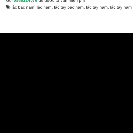
Gọi
0989224576
để được tư vấn miễn phí
lắc bạc nam
,
lắc nam
,
lắc tay bạc nam
,
lắc tay nam
,
lắc tay nam