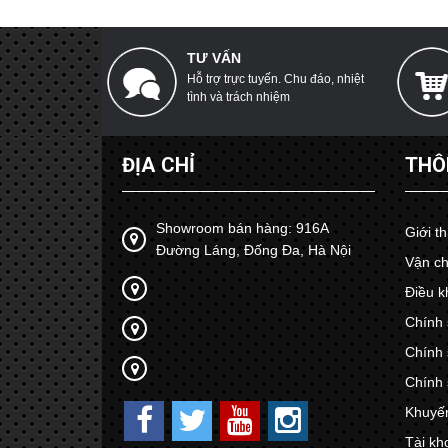
TƯ VẤN
Hỗ trợ trực tuyến. Chu đáo, nhiệt
tình và trách nhiệm
ĐỊA CHỈ
THÔ
Showroom bán hàng: 916A
Giới t
Đường Láng, Đống Đa, Hà Nội
Vận ch
Điều k
Chính 
Chính 
Chính 
Khuyế
Tài kh