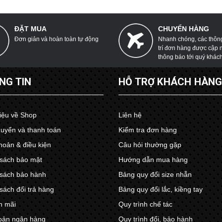
ĐẶT MUA
CHUYỂN HÀNG
Đơn giản và hoàn toàn tự động
Nhanh chóng, các thông 
trí đơn hàng được cập 
thông báo tới quý khác
NG TIN
HỖ TRỢ KHÁCH HÀN
hiệu về Shop
Liên hệ
uyển và thanh toán
Kiểm tra đơn hàng
hoản & điều kiện
Câu hỏi thường gặp
sách bảo mật
Hướng dẫn mua hàng
sách bảo hành
Bảng quy đổi size nhẫn
sách đổi trả hàng
Bảng quy đổi lắc, kiềng tay
n mãi
Quy trình chế tác
oản ngân hàng
Quy trình đổi, bảo hành