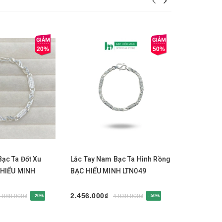
20%
50%
y
Mua ngay
Mua 
ạc Ta Đốt Xu
Lắc Tay Nam Bạc Ta Hình Rồng
Lắc Tay N
 HIỂU MINH
BẠC HIỂU MINH LTN049
MINH LTN0
2.456.000₫
2.188.000
2.888.000₫
4.939.000₫
- 20%
- 50%