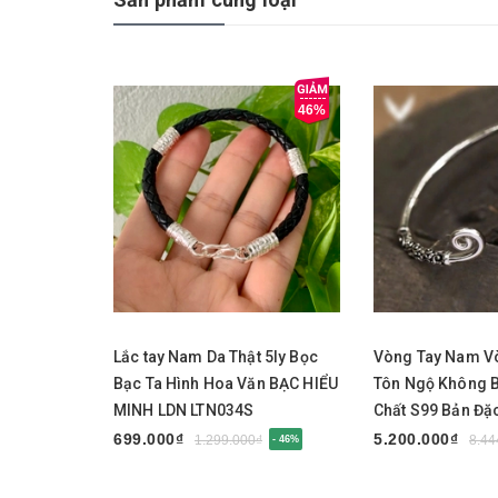
46%
Mua ngay
Mua ngay
Lắc tay Nam Da Thật 5ly Bọc
Vòng Tay Nam V
Bạc Ta Hình Hoa Văn BẠC HIỂU
Tôn Ngộ Không 
MINH LDN LTN034S
Chất S99 Bản Đặ
MINH LTN047S
699.000₫
5.200.000₫
1.299.000₫
8.44
- 46%