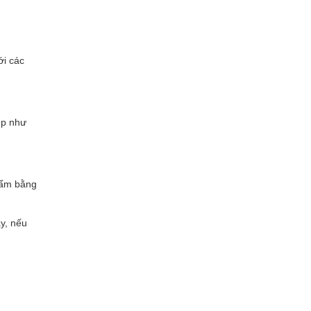
ới các
ẹp như
phẩm bằng
y, nếu