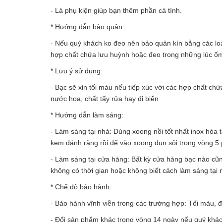
- Là phụ kiện giúp bạn thêm phần cá tính.
* Hướng dẫn bảo quản:
- Nếu quý khách ko đeo nên bảo quản kín bằng các loại
hợp chất chứa lưu huỳnh hoặc đeo trong những lúc ố
* Lưu ý sử dụng:
- Bạc sẽ xỉn tối màu nếu tiếp xúc với các hợp chất ch
nước hoa, chất tẩy rửa hay đi biển
* Hướng dẫn làm sáng:
- Làm sáng tại nhà: Dùng xoong nồi tốt nhất inox hòa 
kem đánh răng rồi để vào xoong đun sôi trong vòng 5
- Làm sáng tại cửa hàng: Bất kỳ cửa hàng bạc nào cũ
không có thời gian hoặc không biết cách làm sáng tại
* Chế độ bảo hành:
- Bảo hành vĩnh viễn trong các trường hợp: Tối màu, đe
- Đổi sản phẩm khác trong vòng 14 ngày nếu quý khá