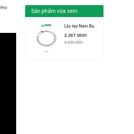
 đẹp
Sản phẩm vừa xem
Lắc tay Nam Bạc Ta Kiểu Xích Đơn Giản Nam Tính BẠC HIỂU MINH LTN006S
2.287.000₫
4.939.000₫