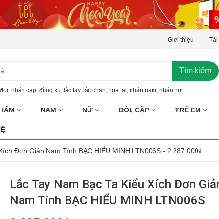
Giới thiệu
Tài
Tìm kiếm
đôi
,
nhẫn cặp
,
đồng xu
,
lắc tay
,
lắc chân
,
hoa tai
,
nhẫn nam
,
nhẫn nữ
PHẨM
NAM
NỮ
ĐÔI, CẶP
TRẺ EM
HỆ
 Xích Đơn Giản Nam Tính BẠC HIỂU MINH LTN006S - 2.287.000₫
Lắc Tay Nam Bạc Ta Kiểu Xích Đơn Giả
Nam Tính BẠC HIỂU MINH LTN006S