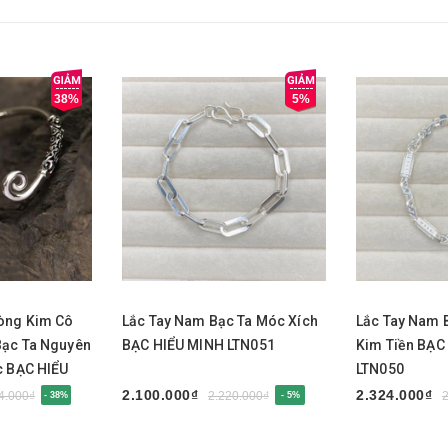
38%
5%
Mua ngay
Mua nga
òng Kim Cô
Lắc Tay Nam Bạc Ta Móc Xích
Lắc Tay Nam B
Bạc Ta Nguyên
BẠC HIỂU MINH LTN051
Kim Tiền BẠC
c BẠC HIỂU
LTN050
2.100.000₫
2.324.000₫
4.000₫
2.220.000₫
- 38%
- 5%