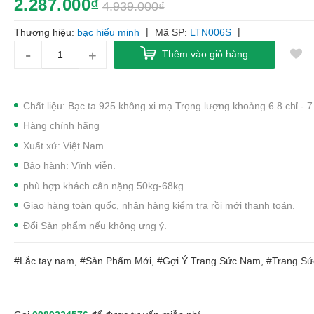
2.287.000₫
4.939.000₫
|
|
Thương hiệu:
bạc hiểu minh
Mã SP:
LTN006S
-
+
Thêm vào giỏ hàng
Chất liệu: Bạc ta 925 không xi mạ.Trọng lượng khoảng 6.8 chỉ - 7
Hàng chính hãng
Xuất xứ: Việt Nam.
Bảo hành: Vĩnh viễn.
phù hợp khách cân nặng 50kg-68kg.
Giao hàng toàn quốc, nhận hàng kiểm tra rồi mới thanh toán.
Đổi Sản phẩm nếu không ưng ý.
#Lắc tay nam, #Sản Phẩm Mới, #Gợi Ý Trang Sức Nam, #Trang S