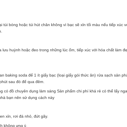
 túi bóng hoặc túi hút chân không vì bạc sẽ xỉn tối màu nếu tiếp xúc v
m.
ứa lưu huỳnh hoặc đeo trong những lúc ốm, tiếp xúc với hóa chất làm đ
tan baking soda để 1 ít giấy bạc (loại giấy gói thức ăn) rửa sạch sản 
 phút sau đó để qua đêm.
ng có đồ chuyên dụng làm sáng Sản phẩm chi phí khá rẻ có thể lấy nga
 nhà bạn nên sử dụng cách này
n xỉn, rơi đá nhỏ, đứt gãy.
ch không ưng ý.