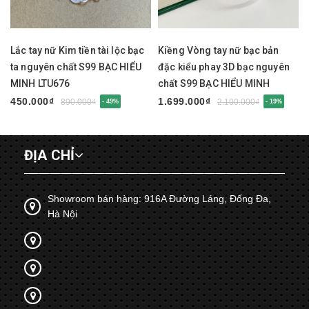
Lắc tay nữ Kim tiền tài lộc bạc
Kiềng Vòng tay nữ bạc bản
ta nguyên chất S99 BẠC HIỂU
đặc kiểu phay 3D bạc nguyên
MINH LTU676
chất S99 BẠC HIỂU MINH
LTU675
450.000₫
1.699.000₫
890.000₫
2.100.000₫
- 49%
- 19%
ĐỊA CHỈ
Showroom bán hàng: 916A Đường Láng, Đống Đa,
Hà Nội