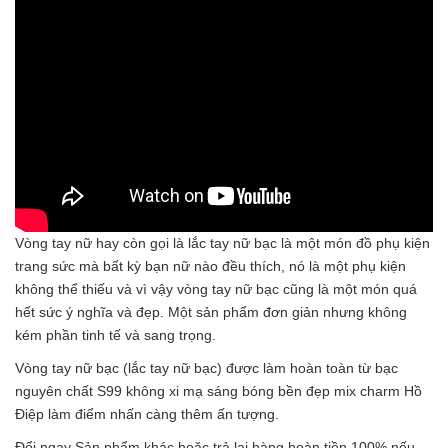
Vòng tay nữ hay còn gọi là lắc tay nữ bạc là một món đồ phụ kiện
trang sức mà bất kỳ bạn nữ nào đều thích, nó là một phụ kiện
không thể thiếu và vì vậy vòng tay nữ bạc cũng là một món quá
hết sức ý nghĩa và đẹp. Một sản phẩm đơn giản nhưng không
kém phần tinh tế và sang trọng.
Vòng tay nữ bạc (lắc tay nữ bạc) được làm hoàn toàn từ bạc
nguyên chất S99 không xi mạ sáng bóng bền đẹp mix charm Hồ
Điệp làm điểm nhấn càng thêm ấn tượng.
Đổi ngay Sản phẩm khác hoặc trả lại hàng hoàn tiền 100% nếu