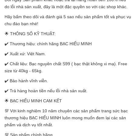
do lỗi nhà sản xuất, đây là một đặc quyền so với các shop khác.
Hãy bấm theo dõi và đánh giá 5 sao nếu sản phẩm tốt và phục vụ
chu đáo bạn nhé!
🌟 THÔNG SỐ KỸ THUẬT:
✔️ Thương hiệu: chính hãng BẠC HIỂU MINH
✔️ Xuất xứ: Việt Nam.
✔️ Chất liệu: Bạc nguyên chất S99 ( bạc thật không xi mạ). Free
size từ 40kg - 65kg.
✔️ Bảo hành vĩnh viễn.
✔️ Trả hàng hoàn tiền nếu lỗi nhà sản xuất.
🌟 BẠC HIỂU MINH CAM KẾT
💯 Với kinh nghiệm 10 năm chuyên các sản phẩm trang sức bạc
thương hiệu BẠC HIỂU MINH luôn mong muốn đem lại các sản
phẩm và dịch vụ tốt nhất.
💯 Sản phẩm chính hãng