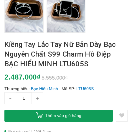
Kiềng Tay Lắc Tay Nữ Bản Dày Bạc
Nguyên Chất S99 Charm Hồ Điệp
BẠC HIỂU MINH LTU605S
2.487.000₫
5.555.000₫
Thương hiệu:
Bạc Hiểu Minh
Mã SP:
LTU605S
-
+
Thêm vào giỏ hàng
Nơi sản xuất: Việt Nam