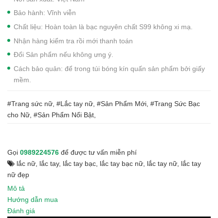
Bảo hành: Vĩnh viễn
Chất liệu: Hoàn toàn là bạc nguyên chất S99 không xi mạ.
Nhận hàng kiểm tra rồi mới thanh toán
Đổi Sản phẩm nếu không ưng ý.
Cách bảo quản: để trong túi bóng kín quấn sản phẩm bởi giấy
mềm.
#Trang sức nữ, #Lắc tay nữ, #Sản Phẩm Mới, #Trang Sức Bạc
cho Nữ, #Sản Phẩm Nổi Bật,
Gọi
0989224576
để được tư vấn miễn phí
lắc nữ
,
lắc tay
,
lắc tay bạc
,
lắc tay bạc nữ
,
lắc tay nữ
,
lắc tay
nữ đẹp
Mô tả
Hướng dẫn mua
Đánh giá