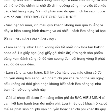
có thể tự điều chỉnh lại chế độ dinh dưỡng cũng như việc tiếp xúc
các chất hàng ngày. Và một phần nào đó giải thích tại sao người
xưa có câu " ĐEO BẠC TỐT CHO SỨC KHỎE".
- Việc bạc tối màu, xỉn màu quý khách không nên quá lo lắng vì
đây là hiện tượng bình thường và có nhiều cách làm sáng lại bạc.
🌟HƯỚNG DẪN LÀM SÁNG BẠC
- Làm sáng tại nhà: Dùng xoong nồi tốt nhất inox hòa tan baking
soda để 1 ít giấy bạc (loại giấy gói thức ăn) rửa sạch sản phẩm
bằng kem đánh răng rồi để vào xoong đun sôi trong vòng 5 phút
sau đó để qua đêm.
- Làm sáng tại cửa hàng: Bất kỳ cửa hàng bạc nào cũng có đồ
chuyên dụng làm sáng Sản phẩm chi phí khá rẻ có thể lấy ngay,
nếu không có thời gian hoặc không biết cách làm sáng tại nhà
bạn nên sử dụng cách này.
- Gửi lại shop để được làm sáng miễn phí do BẠC HIỂU MINH có
cam kết bảo hành trọn đời miễn phí. Lưu ý nếu quý khách ở xa có
thể sẽ phát sinh chi phí vận chuyển hoặc các chi phí khác thì quý