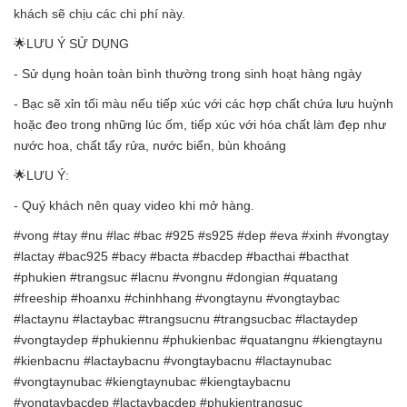
khách sẽ chịu các chi phí này.
🌟LƯU Ý SỬ DỤNG
- Sử dụng hoàn toàn bình thường trong sinh hoạt hàng ngày
- Bạc sẽ xỉn tối màu nếu tiếp xúc với các hợp chất chứa lưu huỳnh
hoặc đeo trong những lúc ốm, tiếp xúc với hóa chất làm đẹp như
nước hoa, chất tẩy rửa, nước biển, bùn khoáng
🌟LƯU Ý:
- Quý khách nên quay video khi mở hàng.
#vong #tay #nu #lac #bac #925 #s925 #dep #eva #xinh #vongtay
#lactay #bac925 #bacy #bacta #bacdep #bacthai #bacthat
#phukien #trangsuc #lacnu #vongnu #dongian #quatang
#freeship #hoanxu #chinhhang #vongtaynu #vongtaybac
#lactaynu #lactaybac #trangsucnu #trangsucbac #lactaydep
#vongtaydep #phukiennu #phukienbac #quatangnu #kiengtaynu
#kienbacnu #lactaybacnu #vongtaybacnu #lactaynubac
#vongtaynubac #kiengtaynubac #kiengtaybacnu
#vongtaybacdep #lactaybacdep #phukientrangsuc