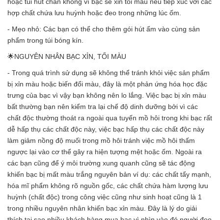
hoặc túi hút chân không vì bạc sẽ xỉn tối màu nếu tiếp xúc với các
hợp chất chứa lưu huỳnh hoặc đeo trong những lúc ốm.
- Mẹo nhỏ: Các bạn có thể cho thêm gói hút ẩm vào cùng sản
phẩm trong túi bóng kín.
🌟NGUYÊN NHÂN BẠC XỈN, TỐI MÀU
- Trong quá trình sử dụng sẽ không thể tránh khỏi việc sản phẩm
bị xỉn màu hoặc biến đổi màu, đây là một phản ứng hóa học đặc
trưng của bạc vì vậy bạn không nên lo lắng. Việc bạc bị xỉn màu
bất thường bạn nên kiểm tra lại chế độ dinh dưỡng bởi vì các
chất độc thường thoát ra ngoài qua tuyến mồ hôi trong khi bạc rất
dễ hấp thụ các chất độc này, việc bạc hấp thụ các chất độc này
làm giảm nồng độ muối trong mồ hôi tránh việc mồ hôi thấm
ngược lại vào cơ thể gây ra hiện tượng mệt hoặc ốm. Ngoài ra
các bạn cũng để ý môi trường xung quanh cũng sẽ tác động
khiến bạc bị mất màu trắng nguyên bản ví dụ: các chất tẩy mạnh,
hóa mĩ phẩm không rõ nguồn gốc, các chất chứa hàm lượng lưu
huỳnh (chất độc) trong công việc cũng như sinh hoạt cũng là 1
trong nhiều nguyên nhân khiến bạc xỉn màu. Đây là lý do giải
thích tại sao nhiều khách hàng mua bạc vì nhìn vào đó người đeo