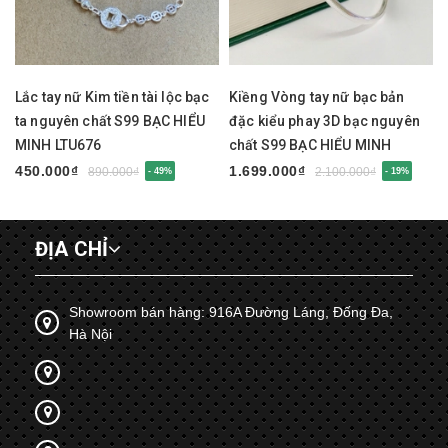
Lắc tay nữ Kim tiền tài lộc bạc
Kiềng Vòng tay nữ bạc bản
ta nguyên chất S99 BẠC HIỂU
đặc kiểu phay 3D bạc nguyên
MINH LTU676
chất S99 BẠC HIỂU MINH
LTU675
450.000₫
1.699.000₫
890.000₫
2.100.000₫
- 49%
- 19%
ĐỊA CHỈ
Showroom bán hàng: 916A Đường Láng, Đống Đa,
Hà Nội