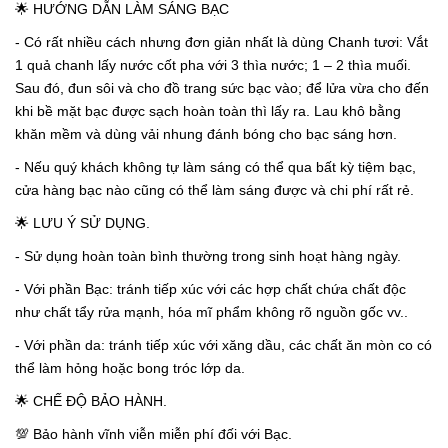
🌟 HƯỚNG DẪN LÀM SÁNG BẠC
- Có rất nhiều cách nhưng đơn giản nhất là dùng Chanh tươi: Vắt
1 quả chanh lấy nước cốt pha với 3 thìa nước; 1 – 2 thìa muối.
Sau đó, đun sôi và cho đồ trang sức bạc vào; để lửa vừa cho đến
khi bề mặt bạc được sạch hoàn toàn thì lấy ra. Lau khô bằng
khăn mềm và dùng vải nhung đánh bóng cho bạc sáng hơn.
- Nếu quý khách không tự làm sáng có thể qua bất kỳ tiệm bạc,
cửa hàng bạc nào cũng có thể làm sáng được và chi phí rất rẻ.
🌟 LƯU Ý SỬ DỤNG.
- Sử dụng hoàn toàn bình thường trong sinh hoạt hàng ngày.
- Với phần Bạc: tránh tiếp xúc với các hợp chất chứa chất độc
như chất tẩy rửa mạnh, hóa mĩ phẩm không rõ nguồn gốc vv..
- Với phần da: tránh tiếp xúc với xăng dầu, các chất ăn mòn co có
thể làm hỏng hoặc bong tróc lớp da.
🌟 CHẾ ĐỘ BẢO HÀNH.
💯 Bảo hành vĩnh viễn miễn phí đối với Bạc.