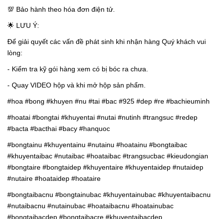
💯 Bảo hành theo hóa đơn điện tử.
🌟 LƯU Ý:
Để giải quyết các vấn đề phát sinh khi nhận hàng Quý khách vui
lòng:
- Kiểm tra kỹ gói hàng xem có bị bóc ra chưa.
- Quay VIDEO hộp và khi mở hộp sản phẩm.
#hoa #bong #khuyen #nu #tai #bac #925 #dep #re #bachieuminh
#hoatai #bongtai #khuyentai #nutai #nutinh #trangsuc #redep
#bacta #bacthai #bacy #hanquoc
#bongtainu #khuyentainu #nutainu #hoatainu #bongtaibac
#khuyentaibac #nutaibac #hoataibac #trangsucbac #kieudongian
#bongtaire #bongtaidep #khuyentaire #khuyentaidep #nutaidep
#nutaire #hoataidep #hoataire
#bongtaibacnu #bongtainubac #khuyentainubac #khuyentaibacnu
#nutaibacnu #nutainubac #hoataibacnu #hoatainubac
#bongtaibacdep #bongtaibacre #khuyentaibacdep