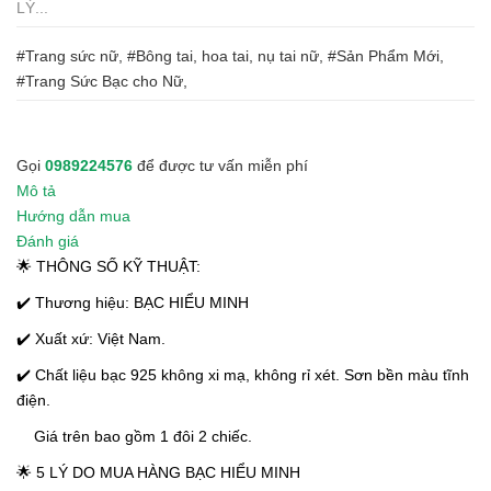
LÝ...
#Trang sức nữ, #Bông tai, hoa tai, nụ tai nữ, #Sản Phẩm Mới,
#Trang Sức Bạc cho Nữ,
Gọi
0989224576
để được tư vấn miễn phí
Mô tả
Hướng dẫn mua
Đánh giá
🌟 THÔNG SỐ KỸ THUẬT:
✔️ Thương hiệu: BẠC HIỂU MINH
✔️ Xuất xứ: Việt Nam.
✔️ Chất liệu bạc 925 không xi mạ, không rỉ xét. Sơn bền màu tĩnh
điện.
Giá trên bao gồm 1 đôi 2 chiếc.
🌟 5 LÝ DO MUA HÀNG BẠC HIỂU MINH