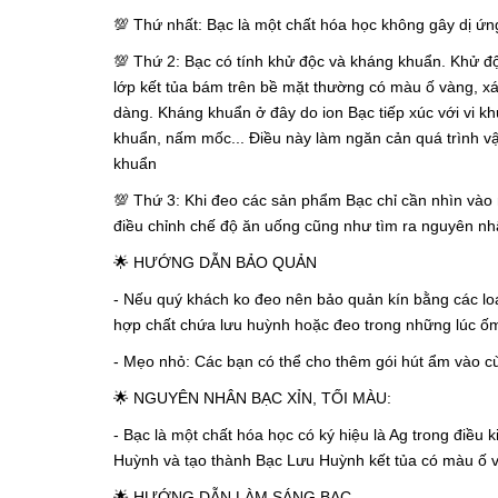
💯 Thứ nhất: Bạc là một chất hóa học không gây dị ứ
💯 Thứ 2: Bạc có tính khử độc và kháng khuẩn. Khử độc
lớp kết tủa bám trên bề mặt thường có màu ố vàng, x
dàng. Kháng khuẩn ở đây do ion Bạc tiếp xúc với vi k
khuẩn, nấm mốc... Điều này làm ngăn cản quá trình vận
khuẩn
💯 Thứ 3: Khi đeo các sản phẩm Bạc chỉ cần nhìn vào 
điều chỉnh chế độ ăn uống cũng như tìm ra nguyên nhân
🌟 HƯỚNG DẪN BẢO QUẢN
- Nếu quý khách ko đeo nên bảo quản kín bằng các loại
hợp chất chứa lưu huỳnh hoặc đeo trong những lúc ố
- Mẹo nhỏ: Các bạn có thể cho thêm gói hút ẩm vào cù
🌟 NGUYÊN NHÂN BẠC XỈN, TỐI MÀU:
- Bạc là một chất hóa học có ký hiệu là Ag trong điều 
Huỳnh và tạo thành Bạc Lưu Huỳnh kết tủa có màu ố
🌟 HƯỚNG DẪN LÀM SÁNG BẠC