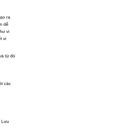
tạo ra
ản dễ
hư vi
t vi
và từ đó
ới các
ụ Lưu