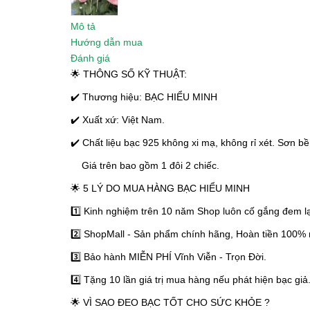
Mô tả
Hướng dẫn mua
Đánh giá
🌟 THÔNG SỐ KỸ THUẬT:
✔️ Thương hiệu: BẠC HIỂU MINH
✔️ Xuất xứ: Việt Nam.
✔️ Chất liệu bạc 925 không xi mạ, không rỉ xét. Sơn bề
Giá trên bao gồm 1 đôi 2 chiếc.
🌟 5 LÝ DO MUA HÀNG BẠC HIỂU MINH
1️⃣ Kinh nghiệm trên 10 năm Shop luôn cố gắng đem lạ
2️⃣ ShopMall - Sản phẩm chính hãng, Hoàn tiền 100% 
3️⃣ Bảo hành MIỄN PHÍ Vĩnh Viễn - Trọn Đời.
4️⃣ Tặng 10 lần giá trị mua hàng nếu phát hiện bạc giả
🌟 VÌ SAO ĐEO BẠC TỐT CHO SỨC KHỎE ?