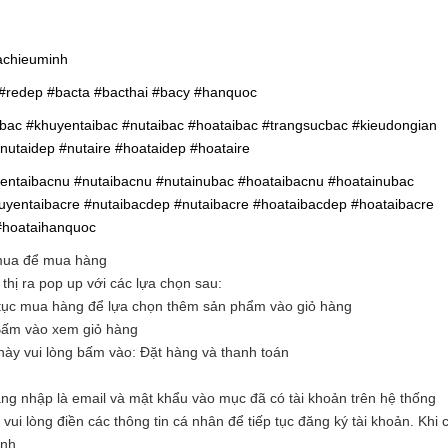
achieuminh
c #redep #bacta #bacthai #bacy #hanquoc
ibac #khuyentaibac #nutaibac #hoataibac #trangsucbac #kieudongian
nutaidep #nutaire #hoataidep #hoataire
entaibacnu #nutaibacnu #nutainubac #hoataibacnu #hoatainubac
yentaibacre #nutaibacdep #nutaibacre #hoataibacdep #hoataibacre
#hoataihanquoc
 mua để mua hàng
hị ra pop up với các lựa chọn sau:
tục mua hàng để lựa chọn thêm sản phẩm vào giỏ hàng
Bấm vào xem giỏ hàng
ày vui lòng bấm vào: Đặt hàng và thanh toán
ăng nhập là email và mật khẩu vào mục đã có tài khoản trên hệ thống
i lòng điền các thông tin cá nhân để tiếp tục đăng ký tài khoản. Khi c
ình