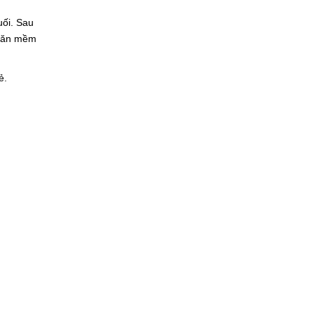
uối. Sau
khăn mềm
ẻ.