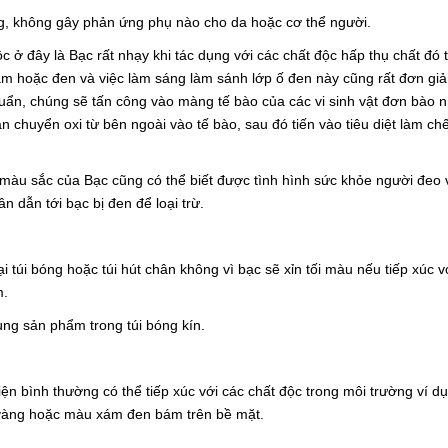
ng, không gây phản ứng phụ nào cho da hoặc cơ thể người.
 ở đây là Bạc rất nhạy khi tác dụng với các chất độc hấp thụ chất đó 
ám hoặc đen và việc làm sáng làm sánh lớp ố đen này cũng rất đơn gi
huẩn, chúng sẽ tấn công vào màng tế bào của các vi sinh vật đơn bào n
 chuyển oxi từ bên ngoài vào tế bào, sau đó tiến vào tiêu diệt làm chế
màu sắc của Bạc cũng có thể biết được tình hình sức khỏe người đeo 
 dẫn tới bạc bị đen để loại trừ.
 túi bóng hoặc túi hút chân không vì bạc sẽ xỉn tối màu nếu tiếp xúc v
m.
ng sản phẩm trong túi bóng kín.
kiện bình thường có thể tiếp xúc với các chất độc trong môi trường ví d
 vàng hoặc màu xám đen bám trên bề mặt.