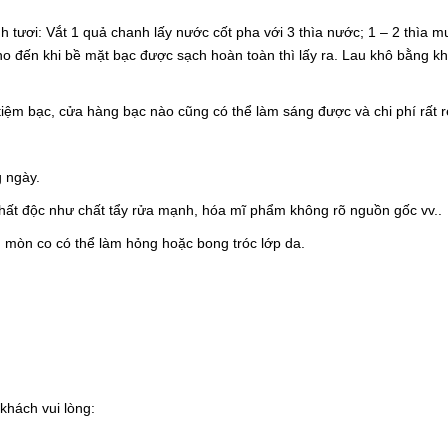
 tươi: Vắt 1 quả chanh lấy nước cốt pha với 3 thìa nước; 1 – 2 thìa m
cho đến khi bề mặt bạc được sạch hoàn toàn thì lấy ra. Lau khô bằng 
tiệm bạc, cửa hàng bạc nào cũng có thể làm sáng được và chi phí rất r
g ngày.
 chất độc như chất tẩy rửa mạnh, hóa mĩ phẩm không rõ nguồn gốc vv..
ăn mòn co có thể làm hỏng hoặc bong tróc lớp da.
khách vui lòng: