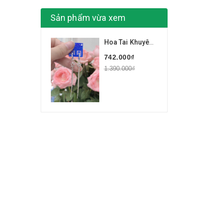
Sản phẩm vừa xem
Hoa Tai Khuyên Tai Nữ Bạc 925 Dáng dài BẠC HIỂU MINH HTTH014
742.000₫
1.390.000₫