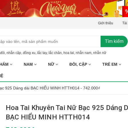
Giới thiệu
Tài
Tìm kiếm
đôi
,
nhẫn cặp
,
đồng xu
,
lắc tay
,
lắc chân
,
hoa tai
,
nhẫn nam
,
nhẫn nữ
PHẨM
NAM
NỮ
ĐÔI, CẶP
TRẺ EM
HỆ
Bạc 925 Dáng dài BẠC HIỂU MINH HTTH014 - 742.000₫
Hoa Tai Khuyên Tai Nữ Bạc 925 Dáng D
BẠC HIỂU MINH HTTH014