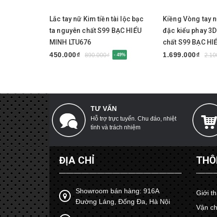
Mua ngay
Mua ngay
Lắc tay nữ Kim tiền tài lộc bạc
Kiềng Vòng tay 
ta nguyên chất S99 BẠC HIỂU
đặc kiểu phay 3
MINH LTU676
chất S99 BẠC HI
LTU675
450.000₫
1.699.000₫
890.000₫
2.10
- 49%
TƯ VẤN
Hỗ trợ trực tuyến. Chu đáo, nhiệt
tình và trách nhiệm
ĐỊA CHỈ
THÔ
Showroom bán hàng: 916A
Giới t
Đường Láng, Đống Đa, Hà Nội
Vận ch