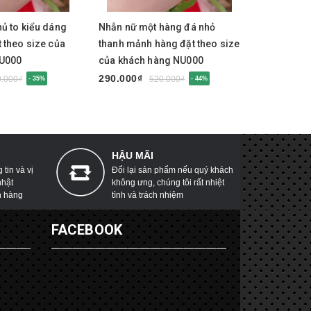
y
Mua ngay
Mua 
ủ to kiểu dáng
Nhẫn nữ một hàng đá nhỏ
Nhẫn nữ k
 theo size của
thanh mảnh hàng đặt theo size
hàng đặt t
NU000
của khách hàng NU000
hàng NU0
290.000₫
290.000₫
0.000₫
520.000₫
- 35%
- 44%
HẬU MÃI
tin và vị
Đổi lại sản phẩm nếu quý khách
nhật
không ưng, chúng tôi rất nhiệt
h hàng
tình và trách nhiệm
G
FACEBOOK