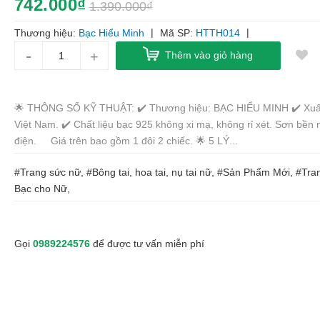
742.000₫
1.390.000₫
|
|
Thương hiệu:
Bạc Hiểu Minh
Mã SP:
HTTH014
-
+
Thêm vào giỏ hàng
🌟 THÔNG SỐ KỸ THUẬT: ✔️ Thương hiệu: BẠC HIỂU MINH ✔️ Xuấ
Việt Nam. ✔️ Chất liệu bạc 925 không xi mạ, không rỉ xét. Sơn bền 
điện. Giá trên bao gồm 1 đôi 2 chiếc. 🌟 5 LÝ...
#Trang sức nữ, #Bông tai, hoa tai, nụ tai nữ, #Sản Phẩm Mới, #Tr
Bạc cho Nữ,
Gọi
0989224576
để được tư vấn miễn phí