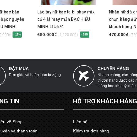
Mua ngay
Mua nga
nữ bạc bản
Lắc tay nữ bạc ta bi phay mix
Nhẫn nữ đá ch
D bạc nguyên
cỏ 4 lá may mắn BẠC HIỂU
chơn hàng đặt
ỂU MINH
MINH LTU674
khách hàng 
690.000₫
470.000₫
0.000₫
1.120.000₫
72
- 19%
- 38%
ĐẶT MUA
CHUYỂN HÀNG
Đơn giản và hoàn toàn tự động
Nhanh chóng, các thông 
trí đơn hàng được cập 
thông báo tới quý khác
NG TIN
HỖ TRỢ KHÁCH HÀN
hiệu về Shop
Liên hệ
uyển và thanh toán
Kiểm tra đơn hàng