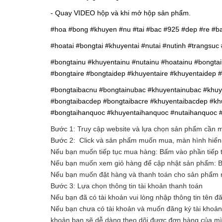
- Quay VIDEO hộp và khi mở hộp sản phẩm.
#hoa #bong #khuyen #nu #tai #bac #925 #dep #re #b
#hoatai #bongtai #khuyentai #nutai #nutinh #trangsu
#bongtainu #khuyentainu #nutainu #hoatainu #bongta
#bongtaire #bongtaidep #khuyentaire #khuyentaidep #
#bongtaibacnu #bongtainubac #khuyentainubac #khuy
#bongtaibacdep #bongtaibacre #khuyentaibacdep #khu
#bongtaihanquoc #khuyentaihanquoc #nutaihanquoc 
Bước 1: Truy cập website và lựa chọn sản phẩm cần
Bước 2: Click và sản phẩm muốn mua, màn hình hiển t
Nếu bạn muốn tiếp tục mua hàng: Bấm vào phần tiếp 
Nếu bạn muốn xem giỏ hàng để cập nhật sản phẩm: 
Nếu bạn muốn đặt hàng và thanh toán cho sản phẩm n
Bước 3: Lựa chọn thông tin tài khoản thanh toán
Nếu bạn đã có tài khoản vui lòng nhập thông tin tên đ
Nếu bạn chưa có tài khoản và muốn đăng ký tài khoản vu
khoản bạn sẽ dễ dàng theo dõi được đơn hàng của m