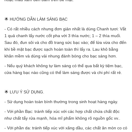
🌟 HƯỚNG DẪN LÀM SÁNG BẠC
- Có rất nhiều cách nhưng đơn giản nhất là dùng Chanh tươi: Vắt
1 quả chanh lấy nước cốt pha với 3 thìa nước; 1 – 2 thìa muối.
Sau đó, đun sôi và cho đồ trang sức bạc vào; để lửa vừa cho đến
khi bề mặt bạc được sạch hoàn toàn thì lấy ra. Lau khô bằng
khăn mềm và dùng vải nhung đánh bóng cho bạc sáng hơn.
- Nếu quý khách không tự làm sáng có thể qua bất kỳ tiệm bạc,
cửa hàng bạc nào cũng có thể làm sáng được và chi phí rất rẻ.
🌟 LƯU Ý SỬ DỤNG.
- Sử dụng hoàn toàn bình thường trong sinh hoạt hàng ngày.
- Với phần Bạc: tránh tiếp xúc với các hợp chất chứa chất độc
như chất tẩy rửa mạnh, hóa mĩ phẩm không rõ nguồn gốc vv..
- Với phần da: tránh tiếp xúc với xăng dầu, các chất ăn mòn co có