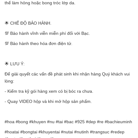
thể làm hỏng hoặc bong tróc lớp da.
🌟 CHẾ ĐỘ BẢO HÀNH.
💯 Bảo hành vĩnh viễn miễn phí đối với Bạc.
💯 Bảo hành theo hóa đơn điện tử.
🌟 LƯU Ý:
Để giải quyết các vấn đề phát sinh khi nhận hàng Quý khách vui
lòng:
- Kiểm tra kỹ gói hàng xem có bị bóc ra chưa.
- Quay VIDEO hộp và khi mở hộp sản phẩm.
#hoa #bong #khuyen #nu #tai #bac #925 #dep #re #bachieuminh
#hoatai #bongtai #khuyentai #nutai #nutinh #trangsuc #redep