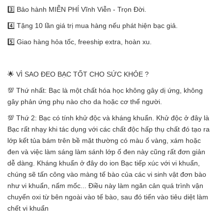
3️⃣ Bảo hành MIỄN PHÍ Vĩnh Viễn - Trọn Đời.
4️⃣ Tặng 10 lần giá trị mua hàng nếu phát hiện bạc giả.
5️⃣ Giao hàng hỏa tốc, freeship extra, hoàn xu.
🌟 VÌ SAO ĐEO BẠC TỐT CHO SỨC KHỎE ?
💯 Thứ nhất: Bạc là một chất hóa học không gây dị ứng, không
gây phản ứng phụ nào cho da hoặc cơ thể người.
💯 Thứ 2: Bạc có tính khử độc và kháng khuẩn. Khử độc ở đây là
Bạc rất nhạy khi tác dụng với các chất độc hấp thụ chất đó tạo ra
lớp kết tủa bám trên bề mặt thường có màu ố vàng, xám hoặc
đen và việc làm sáng làm sánh lớp ố đen này cũng rất đơn giản
dễ dàng. Kháng khuẩn ở đây do ion Bạc tiếp xúc với vi khuẩn,
chúng sẽ tấn công vào màng tế bào của các vi sinh vật đơn bào
như vi khuẩn, nấm mốc... Điều này làm ngăn cản quá trình vận
chuyển oxi từ bên ngoài vào tế bào, sau đó tiến vào tiêu diệt làm
chết vi khuẩn