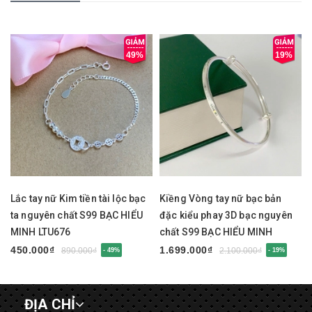
49%
19%
Lắc tay nữ Kim tiền tài lộc bạc
Kiềng Vòng tay nữ bạc bản
ta nguyên chất S99 BẠC HIỂU
đặc kiểu phay 3D bạc nguyên
MINH LTU676
chất S99 BẠC HIỂU MINH
LTU675
450.000₫
1.699.000₫
890.000₫
2.100.000₫
- 49%
- 19%
ĐỊA CHỈ