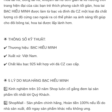
trang hiện đại của các bạn trẻ thích phong cách tối giản, hoa tai
BẠC HIỂU MINH được làm từ bạc và đính đá CZ một loại đá chất
lượng có độ cứng cao ngoài ra có thể phản xạ ánh sáng tốt giúp
cho đôi bông tai, hoa tai được lấp lánh hơn.
🌟 THÔNG SỐ KỸ THUẬT:
✔️ Thương hiệu: BẠC HIỂU MINH
✔️ Xuất xứ: Việt Nam.
✔️ Chất liệu bạc 925 kết hợp với đá CZ cao cấp.
🌟 5 LÝ DO MUA HÀNG BẠC HIỂU MINH
1️⃣ Kinh nghiệm trên 10 năm Shop luôn cố gắng đem lại sản
phẩm tốt nhất tới Quý Khách.
2️⃣ ShopMall - Sản phẩm chính hãng, Hoàn tiền 100% nếu lỗi do
nhà sản xuất, đổi ngay sản phẩm khác nếu không ưng.