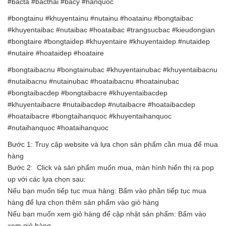
#bacta #bacthai #bacy #hanquoc
#bongtainu #khuyentainu #nutainu #hoatainu #bongtaibac
#khuyentaibac #nutaibac #hoataibac #trangsucbac #kieudongian
#bongtaire #bongtaidep #khuyentaire #khuyentaidep #nutaidep
#nutaire #hoataidep #hoataire
#bongtaibacnu #bongtainubac #khuyentainubac #khuyentaibacnu
#nutaibacnu #nutainubac #hoataibacnu #hoatainubac
#bongtaibacdep #bongtaibacre #khuyentaibacdep
#khuyentaibacre #nutaibacdep #nutaibacre #hoataibacdep
#hoataibacre #bongtaihanquoc #khuyentaihanquoc
#nutaihanquoc #hoataihanquoc
Bước 1: Truy cập website và lựa chọn sản phẩm cần mua để mua
hàng
Bước 2: Click và sản phẩm muốn mua, màn hình hiển thị ra pop
up với các lựa chọn sau:
Nếu bạn muốn tiếp tục mua hàng: Bấm vào phần tiếp tục mua
hàng để lựa chọn thêm sản phẩm vào giỏ hàng
Nếu bạn muốn xem giỏ hàng để cập nhật sản phẩm: Bấm vào
xem giỏ hàng