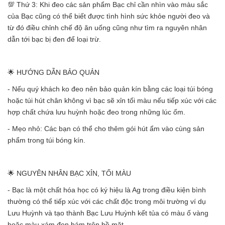
💯 Thứ 3: Khi đeo các sản phẩm Bạc chỉ cần nhìn vào màu sắc
của Bạc cũng có thể biết được tình hình sức khỏe người đeo và
từ đó điều chỉnh chế độ ăn uống cũng như tìm ra nguyên nhân
dẫn tới bạc bị đen để loại trừ.
🌟 HƯỚNG DẪN BẢO QUẢN
- Nếu quý khách ko đeo nên bảo quản kín bằng các loại túi bóng
hoặc túi hút chân không vì bạc sẽ xỉn tối màu nếu tiếp xúc với các
hợp chất chứa lưu huỳnh hoặc đeo trong những lúc ốm.
- Mẹo nhỏ: Các bạn có thể cho thêm gói hút ẩm vào cùng sản
phẩm trong túi bóng kín.
🌟 NGUYÊN NHÂN BẠC XỈN, TỐI MÀU
- Bạc là một chất hóa học có ký hiệu là Ag trong điều kiện bình
thường có thể tiếp xúc với các chất độc trong môi trường ví dụ
Lưu Huỳnh và tạo thành Bạc Lưu Huỳnh kết tủa có màu ố vàng
hoặc màu xám đen bám trên bề mặt.