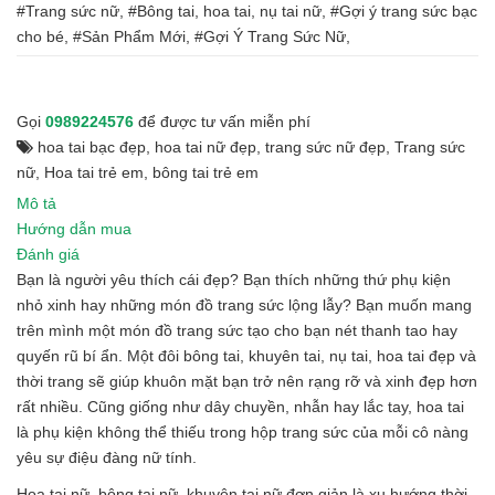
#Trang sức nữ, #Bông tai, hoa tai, nụ tai nữ, #Gợi ý trang sức bạc
cho bé, #Sản Phẩm Mới, #Gợi Ý Trang Sức Nữ,
Gọi
0989224576
để được tư vấn miễn phí
hoa tai bạc đẹp
,
hoa tai nữ đẹp
,
trang sức nữ đẹp
,
Trang sức
nữ
,
Hoa tai trẻ em
,
bông tai trẻ em
Mô tả
Hướng dẫn mua
Đánh giá
Bạn là người yêu thích cái đẹp? Bạn thích những thứ phụ kiện
nhỏ xinh hay những món đồ trang sức lộng lẫy? Bạn muốn mang
trên mình một món đồ trang sức tạo cho bạn nét thanh tao hay
quyến rũ bí ẩn. Một đôi bông tai, khuyên tai, nụ tai, hoa tai đẹp và
thời trang sẽ giúp khuôn mặt bạn trở nên rạng rỡ và xinh đẹp hơn
rất nhiều. Cũng giống như dây chuyền, nhẫn hay lắc tay, hoa tai
là phụ kiện không thể thiếu trong hộp trang sức của mỗi cô nàng
yêu sự điệu đàng nữ tính.
Hoa tai nữ, bông tai nữ, khuyên tai nữ đơn giản là xu hướng thời