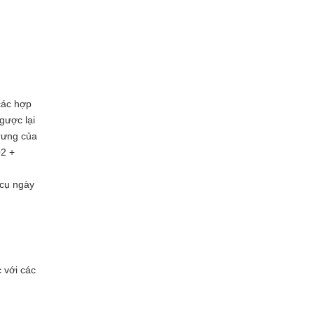
 các hợp
gược lại
trưng của
O2 +
 cụ ngày
 với các