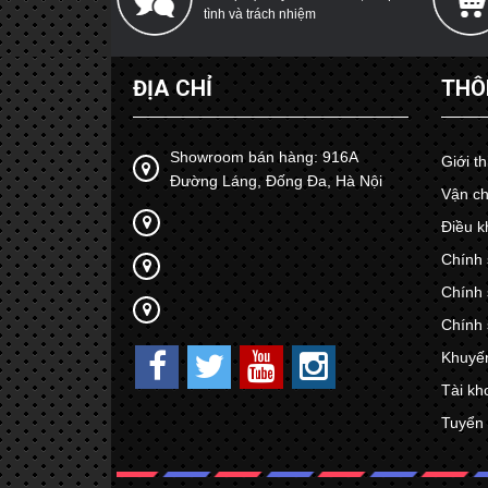
tình và trách nhiệm
ĐỊA CHỈ
THÔ
Showroom bán hàng: 916A
Giới t
Đường Láng, Đống Đa, Hà Nội
Vận ch
Điều k
Chính 
Chính 
Chính 
Khuyế
Tài kh
Tuyển