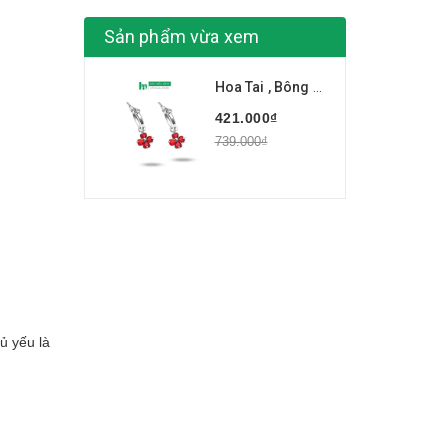
Sản phẩm vừa xem
Hoa Tai , Bông Tai Nữ BẠC HIỂU MINH HT137
421.000₫
739.000₫
ủ yếu là