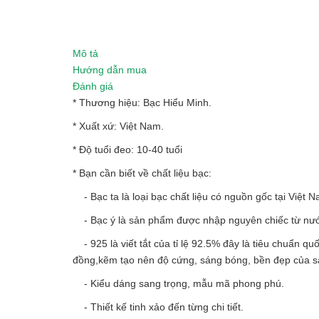
Mô tả
Hướng dẫn mua
Đánh giá
* Thương hiệu: Bạc Hiểu Minh.
* Xuất xứ: Việt Nam.
* Độ tuổi đeo: 10-40 tuổi
* Bạn cần biết về chất liệu bạc:
- Bạc ta là loại bạc chất liệu có nguồn gốc tại Việt N
- Bạc ý là sản phẩm được nhập nguyên chiếc từ nướ
- 925 là viết tắt của tỉ lệ 92.5% đây là tiêu chuẩn qu
đồng,kẽm tạo nên độ cứng, sáng bóng, bền đẹp của 
- Kiểu dáng sang trọng, mẫu mã phong phú.
- Thiết kế tinh xảo đến từng chi tiết.