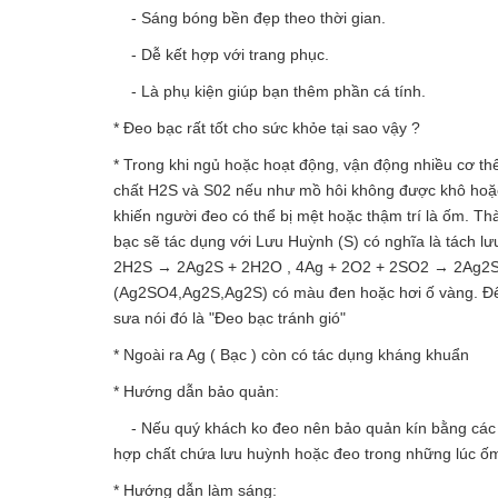
- Sáng bóng bền đẹp theo thời gian.
- Dễ kết hợp với trang phục.
- Là phụ kiện giúp bạn thêm phần cá tính.
* Đeo bạc rất tốt cho sức khỏe tại sao vậy ?
* Trong khi ngủ hoặc hoạt động, vận động nhiều cơ thể 
chất H2S và S02 nếu như mồ hôi không được khô hoặc l
khiến người đeo có thể bị mệt hoặc thậm trí là ốm. T
bạc sẽ tác dụng với Lưu Huỳnh (S) có nghĩa là tách 
2H2S → 2Ag2S + 2H2O , 4Ag + 2O2 + 2SO2 → 2Ag2SO4 
(Ag2SO4,Ag2S,Ag2S) có màu đen hoặc hơi ố vàng. Đến đ
sưa nói đó là "Đeo bạc tránh gió"
* Ngoài ra Ag ( Bạc ) còn có tác dụng kháng khuẩn
* Hướng dẫn bảo quản:
- Nếu quý khách ko đeo nên bảo quản kín bằng các loạ
hợp chất chứa lưu huỳnh hoặc đeo trong những lúc ố
* Hướng dẫn làm sáng: