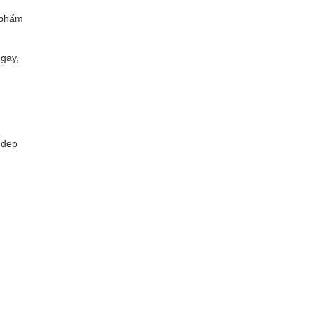
n phẩm
gay,
 đẹp