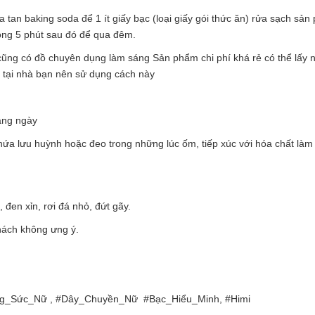
tan baking soda để 1 ít giấy bạc (loại giấy gói thức ăn) rửa sạch sả
òng 5 phút sau đó để qua đêm.
ũng có đồ chuyên dụng làm sáng Sản phẩm chi phí khá rẻ có thể lấy n
g tại nhà bạn nên sử dụng cách này
àng ngày
hứa lưu huỳnh hoặc đeo trong những lúc ốm, tiếp xúc với hóa chất làm
đen xỉn, rơi đá nhỏ, đứt gãy.
ách không ưng ý.
ang_Sức_Nữ , #Dây_Chuyền_Nữ #Bạc_Hiểu_Minh, #Himi