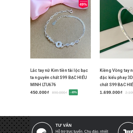
49%
Mua ngay
Mua ngay
Lắc tay nữ Kim tiền tài lộc bạc
Kiềng Vòng tay 
ta nguyên chất S99 BẠC HIỂU
đặc kiểu phay 3
MINH LTU676
chất S99 BẠC HI
LTU675
450.000₫
1.699.000₫
890.000₫
2.10
- 49%
TƯ VẤN
Hỗ trợ trực tuyến. Chu đáo, nhiệt