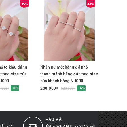
35%
44%
y
Mua ngay
Mua 
ủ to kiểu dáng
Nhẫn nữ một hàng đá nhỏ
Nhẫn nữ k
 theo size của
thanh mảnh hàng đặt theo size
hàng đặt t
NU000
của khách hàng NU000
hàng NU0
290.000₫
290.000₫
0.000₫
520.000₫
- 35%
- 44%
HẬU MÃI
tin và vị
Đổi lại sản phẩm nếu quý khách