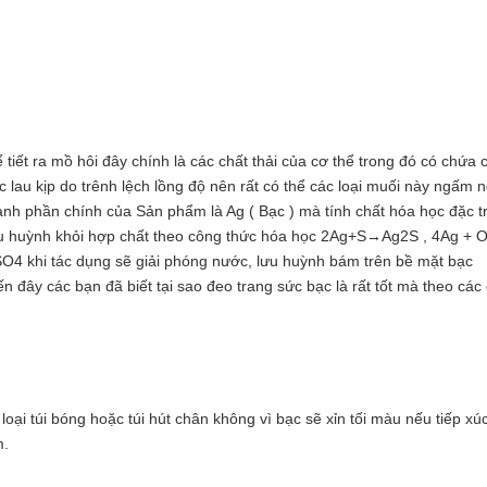
tiết ra mồ hôi đây chính là các chất thải của cơ thể trong đó có chứa
au kịp do trênh lệch lồng độ nên rất có thể các loại muối này ngấm n
hành phần chính của Sản phẩm là Ag ( Bạc ) mà tính chất hóa học đặc 
lưu huỳnh khỏi hợp chất theo công thức hóa học 2Ag+S→Ag2S , 4Ag + 
khi tác dụng sẽ giải phóng nước, lưu huỳnh bám trên bề mặt bạc
ây các bạn đã biết tại sao đeo trang sức bạc là rất tốt mà theo các
i túi bóng hoặc túi hút chân không vì bạc sẽ xỉn tối màu nếu tiếp xúc
m.