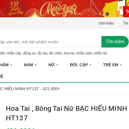
Giới thiệu
Tài
Tìm kiếm
đôi
,
nhẫn cặp
,
đồng xu
,
lắc tay
,
lắc chân
,
hoa tai
,
nhẫn nam
,
nhẫn nữ
PHẨM
NAM
NỮ
ĐÔI, CẶP
TRẺ EM
HỆ
BẠC HIỂU MINH HT137 - 421.000₫
Hoa Tai , Bông Tai Nữ BẠC HIỂU MINH
HT137