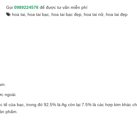
Gọi
0989224576
để được tư vấn miễn phí
hoa tai
,
hoa tai bạc
,
hoa tai bạc đẹp
,
hoa tai nữ
,
hoa tai đẹp
am.
c ngoài.
ốc tế của bạc, trong đó 92.5% là Ag còn lại 7.5% là các hợp kim khác ch
sản phẩm.