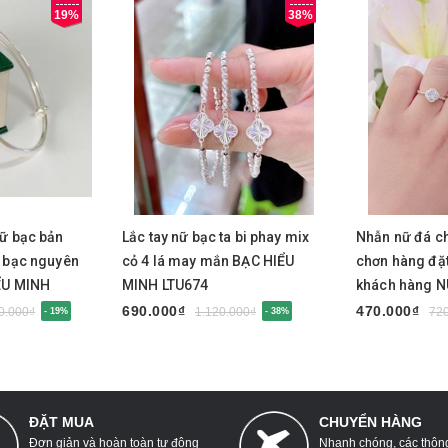
19%
38%
Mua ngay
Mua nga
nữ bạc bản
Lắc tay nữ bạc ta bi phay mix
Nhẫn nữ đá ch
D bạc nguyên
cỏ 4 lá may mắn BẠC HIỂU
chơn hàng đặt
ỂU MINH
MINH LTU674
khách hàng 
690.000₫
470.000₫
0.000₫
1.120.000₫
72
- 19%
- 38%
ĐẶT MUA
CHUYỂN HÀNG
Đơn giản và hoàn toàn tự động
Nhanh chóng, các thông 