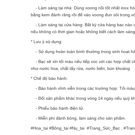
- Làm sáng tại nhà: Dùng xoong nồi tốt nhất inox hòa 
bằng kem đánh răng rồi để vào xoong đun sôi trong v
- Làm sáng tại cửa hàng: Bất kỳ cửa hàng bạc nào c
nếu không có thời gian hoặc không biết cách làm sán
* Lưu ý sử dụng:
- Sử dụng hoàn toàn bình thường trong sinh hoạt h
- Bạc sẽ xỉn tối màu nếu tiếp xúc với các hợp chất c
như nước hoa, chất tẩy rửa, nước biển, bùn khoáng
* Chế độ bảo hành:
- Bảo hành vĩnh viễn trong các trường hợp: Tối màu, 
- Đổi sản phẩm khác trong vòng 14 ngày nếu quý kh
- Phiếu bảo hành điện tử.
- Miễn phí đánh bóng, làm sáng cho sản phẩm.
#Hoa_tai #Bông_tai #Nụ_tai #Trang_Sức_Bạc , #Tr