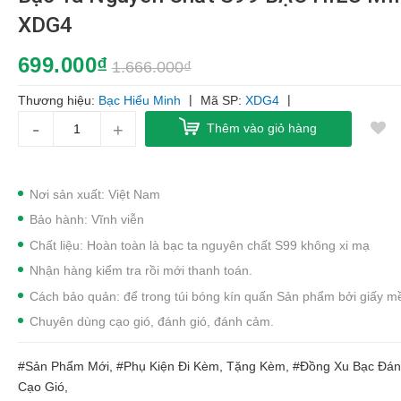
XDG4
699.000₫
1.666.000₫
|
|
Thương hiệu:
Bạc Hiểu Minh
Mã SP:
XDG4
-
+
Thêm vào giỏ hàng
Nơi sản xuất: Việt Nam
Bảo hành: Vĩnh viễn
Chất liệu: Hoàn toàn là bạc ta nguyên chất S99 không xi mạ
Nhận hàng kiểm tra rồi mới thanh toán.
Cách bảo quản: để trong túi bóng kín quấn Sản phẩm bởi giấy m
Chuyên dùng cạo gió, đánh gió, đánh cảm.
#Sản Phẩm Mới, #Phụ Kiện Đi Kèm, Tặng Kèm, #Đồng Xu Bạc Đán
Cạo Gió,