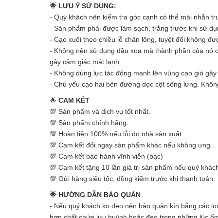
🌟 LƯU Ý SỬ DỤNG:
- Quý khách nên kiểm tra góc cạnh có thể mài nhẵn tr
- Sản phẩm phải được làm sạch, trắng trước khi sử dụ
- Cạo xuôi theo chiều lỗ chân lông, tuyệt đối không đ
- Không nên sử dụng dầu xoa mà thành phần của nó có 
gây cảm giác mát lạnh.
- Không dùng lực tác động mạnh lên vùng cạo gió gây
- Chủ yếu cạo hai bên đường dọc cột sống lưng. Không
🌟
CAM KẾT
💯 Sản phẩm và dịch vụ tốt nhất.
💯 Sản phẩm chính hãng.
💯 Hoàn tiền 100% nếu lỗi do nhà sản xuất.
💯 Cam kết đổi ngay sản phẩm khác nếu không ưng.
💯 Cam kết bảo hành vĩnh viễn (bạc)
💯 Cam kết tặng 10 lần giá trị sản phẩm nếu quý khách
💯 Gửi hàng siêu tốc, đồng kiểm trước khi thanh toán.
🌟 HƯỚNG DẪN BẢO QUẢN
- Nếu quý khách ko đeo nên bảo quản kín bằng các loại
hợp chất chứa lưu huỳnh hoặc đeo trong những lúc ố