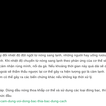
ay đổi nhiệt độ đột ngột từ nóng sang lạnh, những người hay uống rượu 
nh. Khi nhiệt độ chuyển từ nóng sang lạnh theo phản ứng của cơ thể sẽ
 cảm nhận rùng mình, nổi da gà. Nếu khoảng thời gian này quá dài sẽ d
ngoài sẽ thẩm thấu ngược lại cơ thể gây ra hiện tượng gọi là cảm lạnh
n có thể gây ra các biến chứng khác nếu không kịp thời xử lý.
ấm áp. Dùng dầu nóng thoa khắp cơ thể và sử dụng các loại đòng bạc, th
nhức đầu.
nh-cam-dung-voi-dong-bac-thia-bac-dung-cach