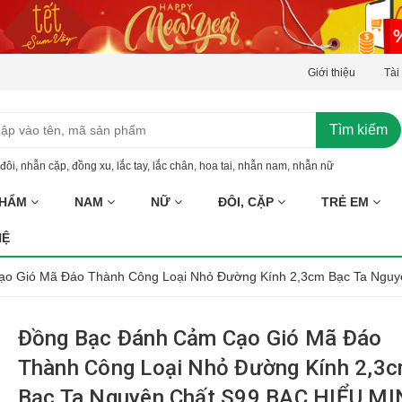
Giới thiệu
Tài
Tìm kiếm
đôi
,
nhẫn cặp
,
đồng xu
,
lắc tay
,
lắc chân
,
hoa tai
,
nhẫn nam
,
nhẫn nữ
PHẨM
NAM
NỮ
ĐÔI, CẶP
TRẺ EM
HỆ
o Gió Mã Đáo Thành Công Loại Nhỏ Đường Kính 2,3cm Bạc Ta Nguy
Đồng Bạc Đánh Cảm Cạo Gió Mã Đáo
Thành Công Loại Nhỏ Đường Kính 2,3
Bạc Ta Nguyên Chất S99 BẠC HIỂU M