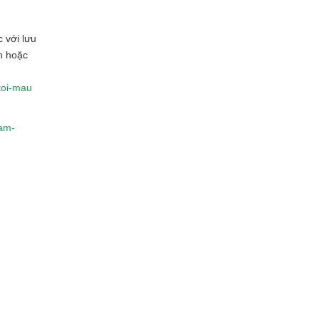
 với lưu
h hoặc
-toi-mau
lam-