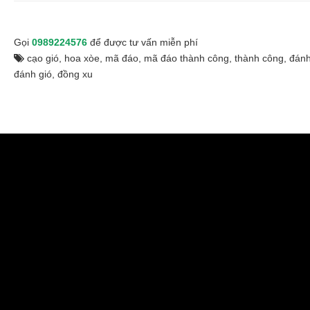
Gọi
0989224576
để được tư vấn miễn phí
cạo gió
,
hoa xòe
,
mã đáo
,
mã đáo thành công
,
thành công
,
đán
đánh gió
,
đồng xu