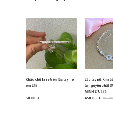
Mua ngay
Mua ngay
Khắc chữ laze trên lắc tay trẻ
Lắc tay nữ Kim ti
em LTE
ta nguyên chất 
MINH LTU676
50.000₫
450.000₫
890.00