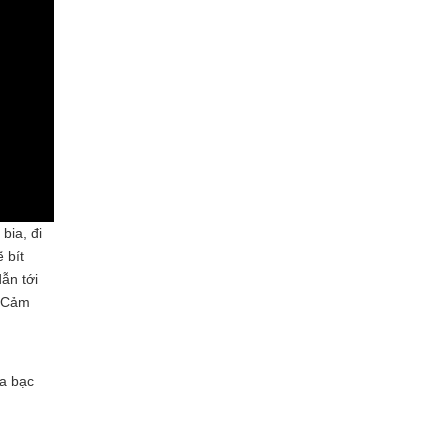
bia, đi
 bít
ẫn tới
. Cảm
ìa bạc