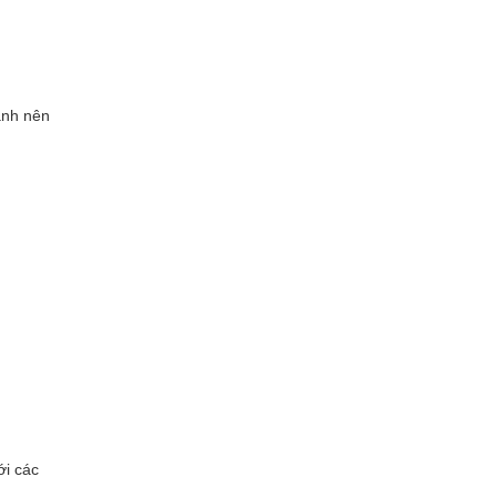
anh nên
ới các