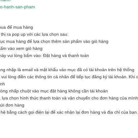
-bao-hanh-san-pham
 mua để mua hàng
hị ra pop up với các lựa chọn sau:
tục mua hàng để lựa chọn thêm sản phẩm vào giỏ hàng
Bấm vào xem giỏ hàng
ày vui lòng bấm vào: Đặt hàng và thanh toán
ăng nhập là email và mật khẩu vào mục đã có tài khoản trên hệ thống
i lòng điền các thông tin cá nhân để tiếp tục đăng ký tài khoản. Khi c
ình
òng nhấp chuột vào mục đặt hàng không cần tài khoản
, lựa chọn hình thức thanh toán và vận chuyển cho đơn hàng của mình
 gửi đơn hàng
hệ bằng cách gọi điện lại để xác nhận lại đơn hàng và địa chỉ của bạn.