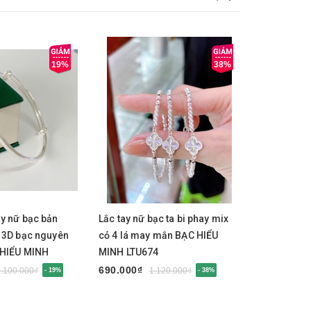
19%
38%
y
Mua ngay
Mua 
y nữ bạc bản
Lắc tay nữ bạc ta bi phay mix
Lắc tay Na
 3D bạc nguyên
cỏ 4 lá may mắn BẠC HIỂU
Bạc Ta Hì
 HIỂU MINH
MINH LTU674
MINH LDN 
690.000₫
699.000₫
2.100.000₫
1.120.000₫
- 19%
- 38%