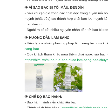
🌟 VÌ SAO BẠC BỊ TỐI MÀU, ĐEN XỈN
- Sau khi cạo gió xong các chất độc trong tuyến mồ h
huỳnh (chất độc) tạo thành hợp chất bạc lưu huỳnh kế
màu đen xỉn.
- Ngoài ra có rất nhiều nguyên nhân dẫn tới bạc bị đe
🌟 HƯỚNG DẪN LÀM SÁNG
- Hiện tại có nhiều phương pháp làm sáng bạc quý khá
sang-bac
- Quý khách tham khảo mua thêm chai nước rửa bạc, c
https://himi.vn/nuoc-rua-bac-nuoc-lam-sang-bac-chu
🌟 CHẾ ĐỘ BẢO HÀNH:
- Bảo hành vĩnh viễn chất liệu bạc.
- Chính xách bảo hành:
https://himi.vn/chinh-sach-ba