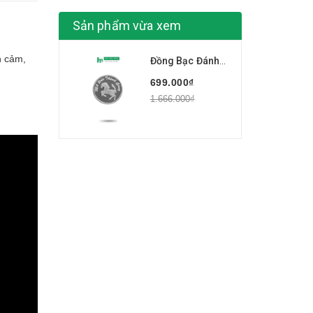
Sản phẩm vừa xem
h cảm
,
Đồng Bạc Đánh Cảm Cạo Gió Mã Đáo Thành Công Loại Nhỏ Đường Kính 2,3cm Bạc Ta Nguyên Chất S99 BẠC HIỂU MINH XDG4
699.000₫
1.666.000₫