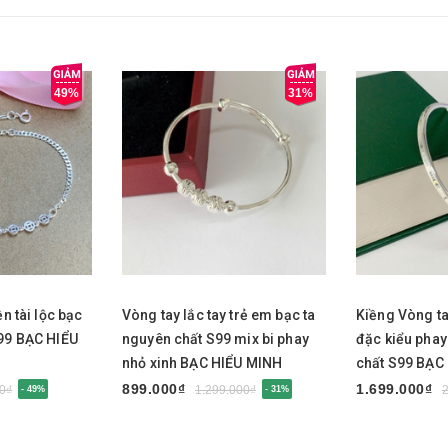
49%
31%
Mua ngay
Mua nga
ền tài lộc bạc
Vòng tay lắc tay trẻ em bạc ta
Kiềng Vòng ta
S99 BẠC HIỂU
nguyên chất S99 mix bi phay
đặc kiểu phay
nhỏ xinh BẠC HIỂU MINH
chất S99 BẠC
LTE585
LTU675
899.000₫
1.699.000₫
0₫
1.299.000₫
- 49%
- 31%