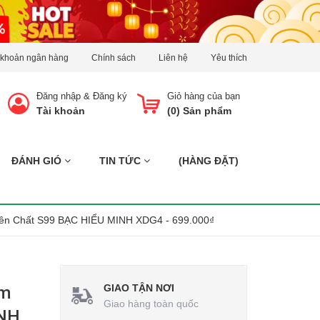
 khoản ngân hàng
Chính sách
Liên hệ
Yêu thích
Đăng nhập
&
Đăng ký
Giỏ hàng của bạn
Tài khoản
(
0
) Sản phẩm
ĐÁNH GIÓ
TIN TỨC
(HÀNG ĐẶT)
ên Chất S99 BẠC HIỂU MINH XDG4 - 699.000₫
GIAO TẬN NƠI
cm
Giao hàng toàn quốc
INH