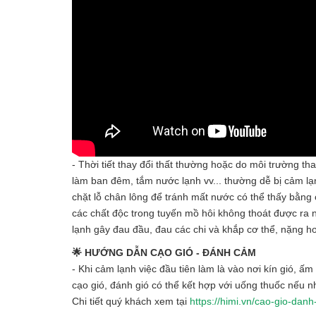
- Thời tiết thay đổi thất thường hoặc do môi trường th
làm ban đêm, tắm nước lạnh vv... thường dễ bị cảm lạ
chặt lỗ chân lông để tránh mất nước có thể thấy bằng
các chất độc trong tuyến mồ hôi không thoát được ra 
lạnh gây đau đầu, đau các chi và khắp cơ thể, nặng hơ
🌟 HƯỚNG DẪN CẠO GIÓ - ĐÁNH CẢM
- Khi cảm lạnh việc đầu tiên làm là vào nơi kín gió, 
cạo gió, đánh gió có thể kết hợp với uống thuốc nếu 
Chi tiết quý khách xem tại
https://himi.vn/cao-gio-da