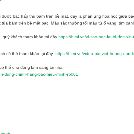
ôi được bạc hấp thụ bám trên bề mặt, đây là phản ứng hóa học giữa bạc
t tủa bám trên bề mặt bạc. Màu sắc thường tối màu từ ố vàng, tím xan
n, quý khách tham khảo tại đây
https://himi.vn/vi-sao-bac-lai-bi-den-xin
ch có thể tham khảo tại đây:
https://himi.vn/video-bai-viet-huong-dan-
ó thể chủ động làm sáng tại nhà
yen-dung-chinh-hang-bac-hieu-minh-rb001
o-hanh