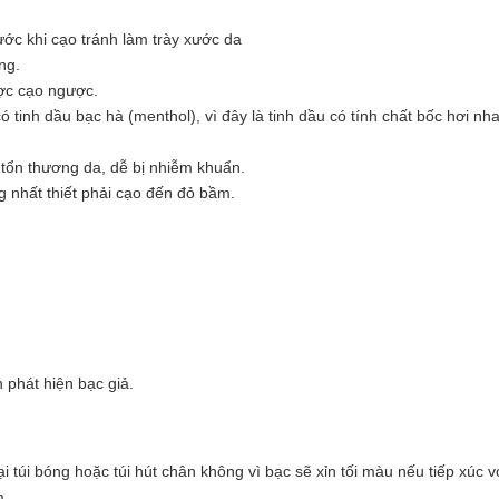
ước khi cạo tránh làm trày xước da
ng.
ược cạo ngược.
tinh dầu bạc hà (menthol), vì đây là tinh dầu có tính chất bốc hơi nh
 tổn thương da, dễ bị nhiễm khuẩn.
 nhất thiết phải cạo đến đỏ bầm.
 phát hiện bạc giả.
 túi bóng hoặc túi hút chân không vì bạc sẽ xỉn tối màu nếu tiếp xúc v
m.