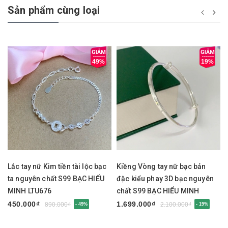
Sản phẩm cùng loại
49%
19%
Lắc tay nữ Kim tiền tài lộc bạc
Kiềng Vòng tay nữ bạc bản
ta nguyên chất S99 BẠC HIỂU
đặc kiểu phay 3D bạc nguyên
MINH LTU676
chất S99 BẠC HIỂU MINH
LTU675
450.000₫
1.699.000₫
890.000₫
2.100.000₫
- 49%
- 19%