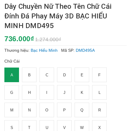
Dây Chuyền Nữ Theo Tên Chữ Cái
Đính Đá Phay Máy 3D BẠC HIỂU
MINH DMD495
736.000₫
1.274.000₫
Thương hiệu:
Bạc Hiểu Minh
Mã SP:
DMD495A
Chữ Cái
A
B
C
D
E
F
G
H
I
J
K
L
M
N
O
P
Q
R
S
T
U
V
W
X