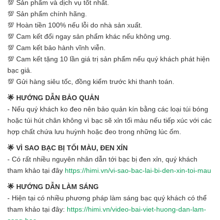
💯 Sản phẩm và dịch vụ tốt nhất.
💯 Sản phẩm chính hãng.
💯 Hoàn tiền 100% nếu lỗi do nhà sản xuất.
💯 Cam kết đổi ngay sản phẩm khác nếu không ưng.
💯 Cam kết bảo hành vĩnh viễn.
💯 Cam kết tặng 10 lần giá trị sản phẩm nếu quý khách phát hiện
bạc giả.
💯 Gửi hàng siêu tốc, đồng kiểm trước khi thanh toán.
🌟 HƯỚNG DẪN BẢO QUẢN
- Nếu quý khách ko đeo nên bảo quản kín bằng các loại túi bóng
hoặc túi hút chân không vì bạc sẽ xỉn tối màu nếu tiếp xúc với các
hợp chất chứa lưu huỳnh hoặc đeo trong những lúc ốm.
🌟 VÌ SAO BẠC BỊ TỐI MÀU, ĐEN XỈN
- Có rất nhiều nguyên nhân dẫn tới bạc bị đen xỉn, quý khách
tham khảo tại đây
https://himi.vn/vi-sao-bac-lai-bi-den-xin-toi-mau
🌟 HƯỚNG DẪN LÀM SÁNG
- Hiện tại có nhiều phương pháp làm sáng bạc quý khách có thể
tham khảo tại đây:
https://himi.vn/video-bai-viet-huong-dan-lam-