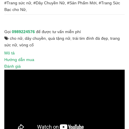
#Trang sức nữ, #Dây Chuyền Nữ, #Sản Phẩm Mới, #Trang Sức
Bạc cho Nữ,
Gọi
0989224576
để được tư vấn miễn phí
cho nữ
,
dây chuyền
,
quà tặng nữ
,
trái tim đính đá đẹp
,
trang
sức nữ
,
vòng cổ
Mô tả
Hướng dẫn mua
Đánh giá