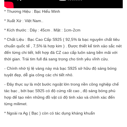
* Thương Hiệu : Bạc Hiểu Minh
* Xuất Xứ : Việt Nam..
* Kích thước : Dây : 45cm . Mặt : 1cm-2cm
* Chất Liệu : Bạc Cao Cấp S925 ( 92,5% là bạc nguyên chất tiêu
chuẩn quốc tế , 7,5% là hợp kim ) . Được thiết kế tinh xảo sắc nét
đến từng chi tiết, kết hợp đá CZ cao cấp luôn sáng bền mãi với
thời gian. Trái tim full đá sang trọng cho tình yêu vĩnh cửu.
- Chính nhờ tỷ lệ vàng này mà bạc S925 sở hữu độ sáng bóng
tuyệt đẹp, dễ gia công các chi tiết nhỏ.
- Đây thực sự là một bước ngoặt lớn trong nền công nghiệp chế
tác bạc , bởi bạc S925 có độ cứng rất cao , độ sáng bóng phù
hợp để tạo nên những đồ vật có độ tinh xảo và chính xác đến
từng milimet.
* Ngoài ra Ag ( Bạc ) còn có tác dụng kháng khuẩn