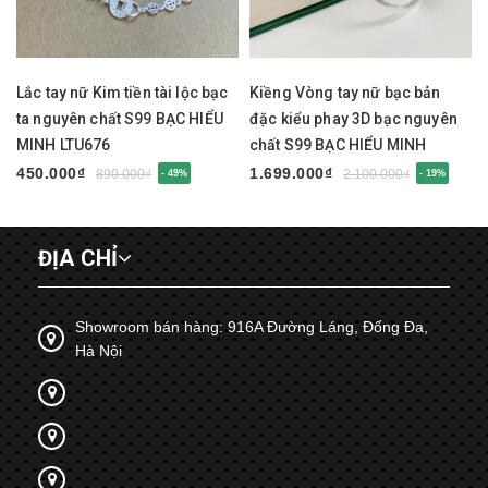
Lắc tay nữ Kim tiền tài lộc bạc
Kiềng Vòng tay nữ bạc bản
ta nguyên chất S99 BẠC HIỂU
đặc kiểu phay 3D bạc nguyên
MINH LTU676
chất S99 BẠC HIỂU MINH
LTU675
450.000₫
1.699.000₫
890.000₫
2.100.000₫
- 49%
- 19%
ĐỊA CHỈ
Showroom bán hàng: 916A Đường Láng, Đống Đa,
Hà Nội