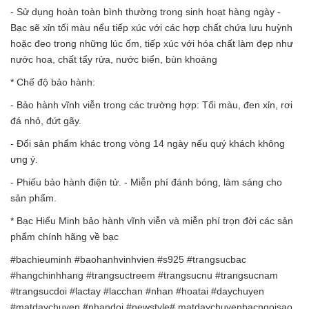
- Sử dụng hoàn toàn bình thường trong sinh hoạt hàng ngày -
Bạc sẽ xỉn tối màu nếu tiếp xúc với các hợp chất chứa lưu huỳnh
hoặc đeo trong những lúc ốm, tiếp xúc với hóa chất làm đẹp như
nước hoa, chất tẩy rửa, nước biển, bùn khoáng
* Chế độ bảo hành:
- Bảo hành vĩnh viễn trong các trường hợp: Tối màu, đen xỉn, rơi
đá nhỏ, đứt gãy.
- Đổi sản phẩm khác trong vòng 14 ngày nếu quý khách không
ưng ý.
- Phiếu bảo hành điện tử. - Miễn phí đánh bóng, làm sáng cho
sản phẩm.
* Bạc Hiểu Minh bảo hành vĩnh viễn và miễn phí trọn đời các sản
phẩm chính hãng về bạc
#bachieuminh #baohanhvinhvien #s925 #trangsucbac
#hangchinhhang #trangsuctreem #trangsucnu #trangsucnam
#trangsucdoi #lactay #lacchan #nhan #hoatai #daychuyen
#matdaychuyen #nhandoi #newstyle# matdaychuyenbacngoisao