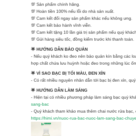
💯 Sản phẩm chính hãng.
💯 Hoàn tiền 100% nếu lỗi do nhà sản xuất.
💯 Cam kết đổi ngay sản phẩm khác nếu không ưng.
💯 Cam kết bảo hành vĩnh viễn.
💯 Cam kết tặng 10 lần giá trị sản phẩm nếu quý khách
💯 Gửi hàng siêu tốc, đồng kiểm trước khi thanh toán.
🌟 HƯỚNG DẪN BẢO QUẢN
- Nếu quý khách ko đeo nên bảo quản kín bằng các loại
hợp chất chứa lưu huỳnh hoặc đeo trong những lúc ố
🌟 VÌ SAO BẠC BỊ TỐI MÀU, ĐEN XỈN
- Có rất nhiều nguyên nhân dẫn tới bạc bị đen xỉn, qu
🌟 HƯỚNG DẪN LÀM SÁNG
- Hiện tại có nhiều phương pháp làm sáng bạc quý khá
sang-bac
- Quý khách tham khảo mua thêm chai nước rửa bạc, c
https://himi.vn/nuoc-rua-bac-nuoc-lam-sang-bac-chu