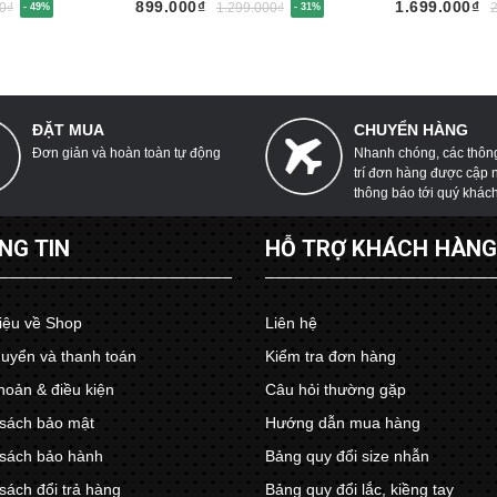
LTE585
LTU675
899.000₫
1.699.000₫
0₫
1.299.000₫
- 49%
- 31%
ĐẶT MUA
CHUYỂN HÀNG
Đơn giản và hoàn toàn tự động
Nhanh chóng, các thông 
trí đơn hàng được cập 
thông báo tới quý khác
NG TIN
HỖ TRỢ KHÁCH HÀN
hiệu về Shop
Liên hệ
uyển và thanh toán
Kiểm tra đơn hàng
hoản & điều kiện
Câu hỏi thường gặp
sách bảo mật
Hướng dẫn mua hàng
sách bảo hành
Bảng quy đổi size nhẫn
sách đổi trả hàng
Bảng quy đổi lắc, kiềng tay