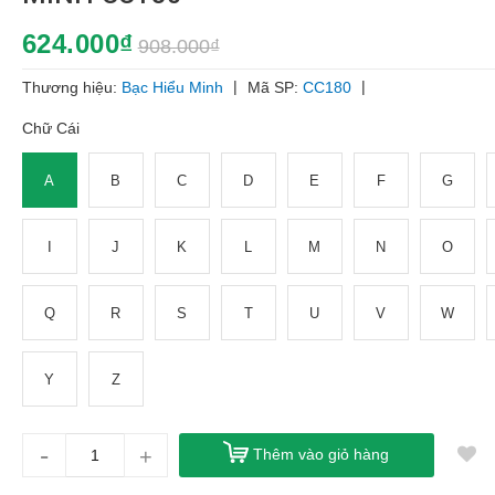
624.000₫
908.000₫
|
|
Thương hiệu:
Bạc Hiểu Minh
Mã SP:
CC180
Chữ Cái
A
B
C
D
E
F
G
I
J
K
L
M
N
O
Q
R
S
T
U
V
W
Y
Z
-
+
Thêm vào giỏ hàng