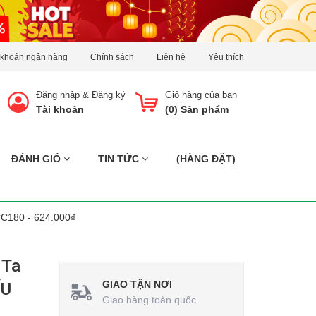
 khoản ngân hàng
Chính sách
Liên hệ
Yêu thích
Đăng nhập
&
Đăng ký
Giỏ hàng của bạn
Tài khoản
(
0
) Sản phẩm
ĐÁNH GIÓ
TIN TỨC
(HÀNG ĐẶT)
C180 - 624.000₫
 Ta
GIAO TẬN NƠI
ỂU
Giao hàng toàn quốc