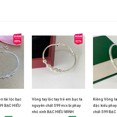
49%
31%
Mua ngay
Mua nga
ền tài lộc bạc
Vòng tay lắc tay trẻ em bạc ta
Kiềng Vòng ta
S99 BẠC HIỂU
nguyên chất S99 mix bi phay
đặc kiểu phay
nhỏ xinh BẠC HIỂU MINH
chất S99 BẠC