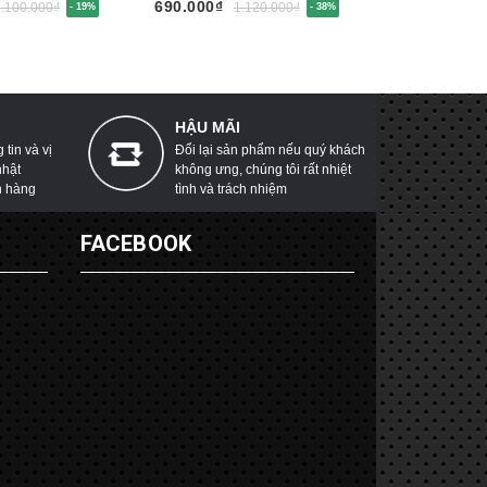
690.000₫
699.000₫
2.100.000₫
1.120.000₫
- 19%
- 38%
HẬU MÃI
tin và vị
Đổi lại sản phẩm nếu quý khách
nhật
không ưng, chúng tôi rất nhiệt
h hàng
tình và trách nhiệm
G
FACEBOOK