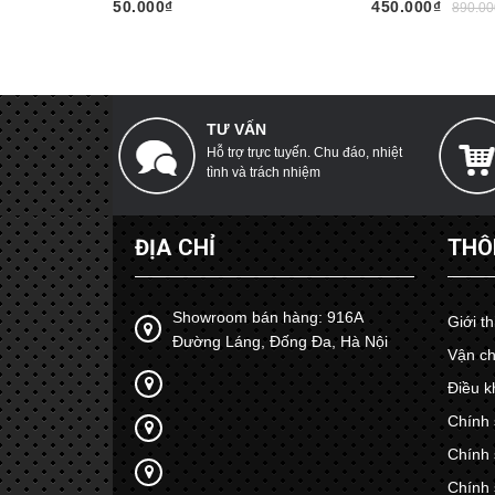
50.000₫
450.000₫
890.00
TƯ VẤN
Hỗ trợ trực tuyến. Chu đáo, nhiệt
tình và trách nhiệm
ĐỊA CHỈ
THÔ
Showroom bán hàng: 916A
Giới t
Đường Láng, Đống Đa, Hà Nội
Vận ch
Điều k
Chính 
Chính 
Chính 