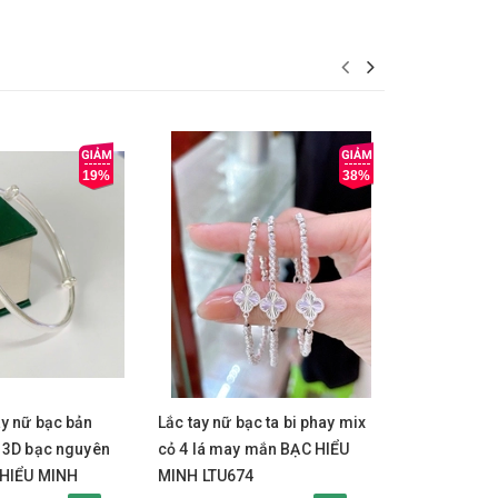
19%
38%
y
Mua ngay
Mua 
y nữ bạc bản
Lắc tay nữ bạc ta bi phay mix
Lắc tay Na
 3D bạc nguyên
cỏ 4 lá may mắn BẠC HIỂU
Bạc Ta Hì
 HIỂU MINH
MINH LTU674
MINH LDN 