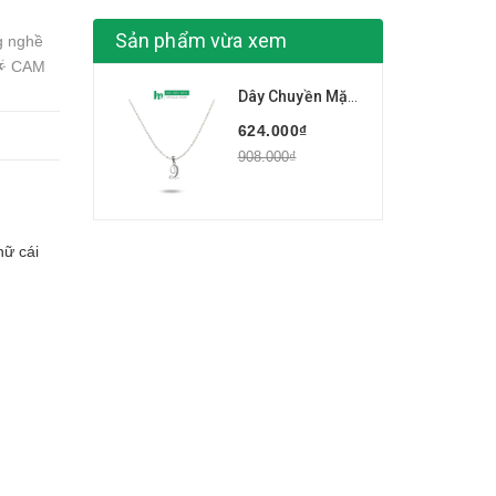
Sản phẩm vừa xem
ng nghề
🌟 CAM
Dây Chuyền Mặt Chữ Cái Theo Tên Bạc Ta S99 Đính Đá Loại Thanh Mảnh BẠC HIỂU MINH CC180
624.000₫
908.000₫
hữ cái