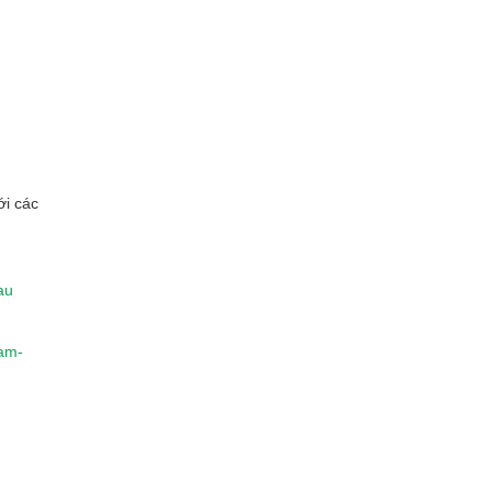
ới các
au
lam-