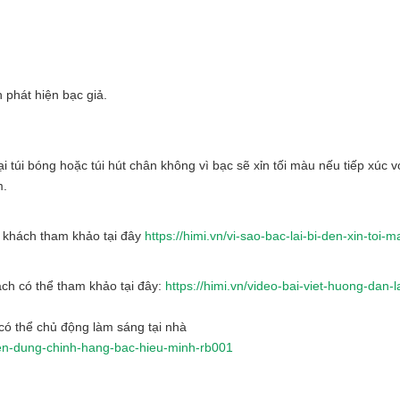
 phát hiện bạc giả.
 túi bóng hoặc túi hút chân không vì bạc sẽ xỉn tối màu nếu tiếp xúc v
m.
ý khách tham khảo tại đây
https://himi.vn/vi-sao-bac-lai-bi-den-xin-toi-m
ch có thể tham khảo tại đây:
https://himi.vn/video-bai-viet-huong-dan-
ó thể chủ động làm sáng tại nhà
yen-dung-chinh-hang-bac-hieu-minh-rb001