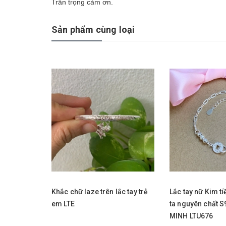
Trân trọng cảm ơn.
Sản phẩm cùng loại
Mua ngay
Mua ngay
Khắc chữ laze trên lắc tay trẻ
Lắc tay nữ Kim ti
em LTE
ta nguyên chất 
MINH LTU676