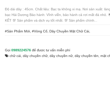
Độ dài dây : 45cm. Chất liệu: Bạc ta không xi mạ. Nơi sản xuất: là
bạc Hải Dương Bảo hành: Vĩnh viễn, bảo hành cả rơi mất đá nhỏ. 
KẾT 💯 Sản phẩm và dịch vụ tốt nhất. 💯 Sản phẩm chính...
#Sản Phẩm Mới, #Vòng Cổ, Dây Chuyền Mặt Chữ Cái,
Gọi
0989224576
để được tư vấn miễn phí
chữ cái
,
dây chuyền chữ
,
dây chuyền nữ
,
dây chuyền tên
,
mặt c