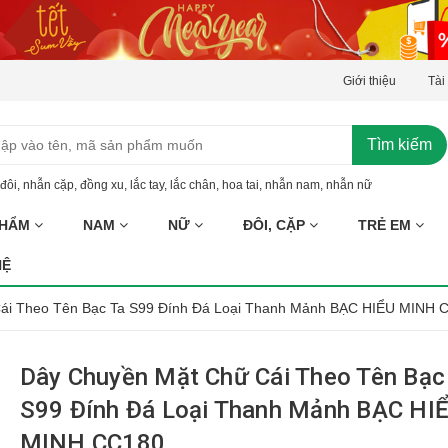
Giới thiệu
Tài
Tìm kiếm
đôi
,
nhẫn cặp
,
đồng xu
,
lắc tay
,
lắc chân
,
hoa tai
,
nhẫn nam
,
nhẫn nữ
PHẨM
NAM
NỮ
ĐÔI, CẶP
TRẺ EM
HỆ
ái Theo Tên Bạc Ta S99 Đính Đá Loại Thanh Mảnh BẠC HIỂU MINH C
Dây Chuyền Mặt Chữ Cái Theo Tên Bạc
S99 Đính Đá Loại Thanh Mảnh BẠC HI
MINH CC180