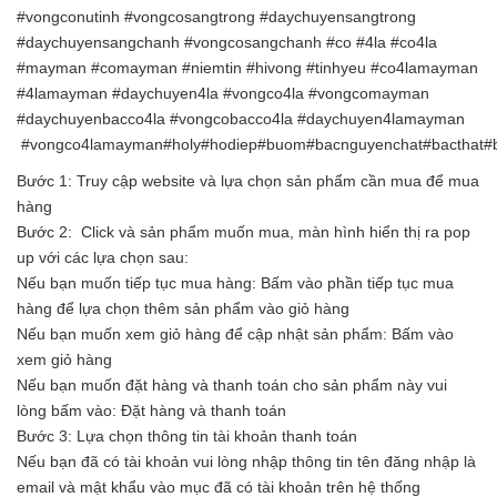
#vongconutinh #vongcosangtrong #daychuyensangtrong
#daychuyensangchanh #vongcosangchanh #co #4la #co4la
#mayman #comayman #niemtin #hivong #tinhyeu #co4lamayman
#4lamayman #daychuyen4la #vongco4la #vongcomayman
#daychuyenbacco4la #vongcobacco4la #daychuyen4lamayman
#vongco4lamayman#holy#hodiep#buom#bacnguyenchat#bacthat#ba
Bước 1: Truy cập website và lựa chọn sản phẩm cần mua để mua
hàng
Bước 2: Click và sản phẩm muốn mua, màn hình hiển thị ra pop
up với các lựa chọn sau:
Nếu bạn muốn tiếp tục mua hàng: Bấm vào phần tiếp tục mua
hàng để lựa chọn thêm sản phẩm vào giỏ hàng
Nếu bạn muốn xem giỏ hàng để cập nhật sản phẩm: Bấm vào
xem giỏ hàng
Nếu bạn muốn đặt hàng và thanh toán cho sản phẩm này vui
lòng bấm vào: Đặt hàng và thanh toán
Bước 3: Lựa chọn thông tin tài khoản thanh toán
Nếu bạn đã có tài khoản vui lòng nhập thông tin tên đăng nhập là
email và mật khẩu vào mục đã có tài khoản trên hệ thống