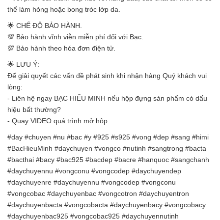
thể làm hỏng hoặc bong tróc lớp da.
🌟 CHẾ ĐỘ BẢO HÀNH.
💯 Bảo hành vĩnh viễn miễn phí đối với Bạc.
💯 Bảo hành theo hóa đơn điện tử.
🌟 LƯU Ý:
Để giải quyết các vấn đề phát sinh khi nhận hàng Quý khách vui
lòng:
- Liên hệ ngay BẠC HIỂU MINH nếu hộp đựng sản phẩm có dấu
hiệu bất thường?
- Quay VIDEO quá trình mở hộp.
#day #chuyen #nu #bac #y #925 #s925 #vong #dep #sang #himi
#BacHieuMinh #daychuyen #vongco #nutinh #sangtrong #bacta
#bacthai #bacy #bac925 #bacdep #bacre #hanquoc #sangchanh
#daychuyennu #vongconu #vongcodep #daychuyendep
#daychuyenre #daychuyennu #vongcodep #vongconu
#vongcobac #daychuyenbac #vongcotron #daychuyentron
#daychuyenbacta #vongcobacta #daychuyenbacy #vongcobacy
#daychuyenbac925 #vongcobac925 #daychuyennutinh