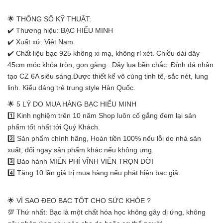
🌟 THÔNG SỐ KỸ THUẬT:
✔️ Thương hiệu: BẠC HIỂU MINH
✔️ Xuất xứ: Việt Nam.
✔️ Chất liệu bạc 925 không xi mạ, không rỉ xét. Chiều dài dây
45cm móc khóa tròn, gọn gàng . Dây lụa bền chắc. Đính đá nhân
tạo CZ 6A siêu sáng.Được thiết kế vô cùng tinh tế, sắc nét, lung
linh. Kiểu dáng trẻ trung style Hàn Quốc.
🌟 5 LÝ DO MUA HÀNG BẠC HIỂU MINH
1️⃣ Kinh nghiệm trên 10 năm Shop luôn cố gắng đem lại sản
phẩm tốt nhất tới Quý Khách.
2️⃣ Sản phẩm chính hãng, Hoàn tiền 100% nếu lỗi do nhà sản
xuất, đổi ngay sản phẩm khác nếu không ưng.
3️⃣ Bảo hành MIỄN PHÍ VĨNH VIỄN TRỌN ĐỜI
4️⃣ Tặng 10 lần giá trị mua hàng nếu phát hiện bạc giả.
🌟 VÌ SAO ĐEO BẠC TỐT CHO SỨC KHỎE ?
💯 Thứ nhất: Bạc là một chất hóa học không gây dị ứng, không