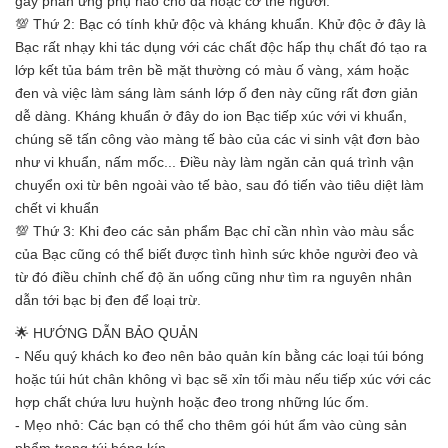
gây phản ứng phụ nào cho da hoặc cơ thể người.
💯 Thứ 2: Bạc có tính khử độc và kháng khuẩn. Khử độc ở đây là
Bạc rất nhạy khi tác dụng với các chất độc hấp thụ chất đó tạo ra
lớp kết tủa bám trên bề mặt thường có màu ố vàng, xám hoặc
đen và việc làm sáng làm sánh lớp ố đen này cũng rất đơn giản
dễ dàng. Kháng khuẩn ở đây do ion Bạc tiếp xúc với vi khuẩn,
chúng sẽ tấn công vào màng tế bào của các vi sinh vật đơn bào
như vi khuẩn, nấm mốc... Điều này làm ngăn cản quá trình vận
chuyển oxi từ bên ngoài vào tế bào, sau đó tiến vào tiêu diệt làm
chết vi khuẩn
💯 Thứ 3: Khi đeo các sản phẩm Bạc chỉ cần nhìn vào màu sắc
của Bạc cũng có thể biết được tình hình sức khỏe người đeo và
từ đó điều chỉnh chế độ ăn uống cũng như tìm ra nguyên nhân
dẫn tới bạc bị đen để loại trừ.
🌟 HƯỚNG DẪN BẢO QUẢN
- Nếu quý khách ko đeo nên bảo quản kín bằng các loại túi bóng
hoặc túi hút chân không vì bạc sẽ xỉn tối màu nếu tiếp xúc với các
hợp chất chứa lưu huỳnh hoặc đeo trong những lúc ốm.
- Mẹo nhỏ: Các bạn có thể cho thêm gói hút ẩm vào cùng sản