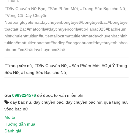
mềm.
#Dây Chuyền Nữ Bạc, #Sản Phẩm Mới, #Trang Sức Bạc cho Nữ,
#Vòng Cổ Dây Chuyền
Nữ#bongtuyet#matdaychuyenbongtuyet#bongtuyetbac#bongtuye
tbacta# Bạc#matco4la#daychuyenco4la#co4labac925#bachieumi
nh#kimtien#tuitien#tuitientailoc#mattuitien#matdaychuyenbachinh
tuitien#mattuitienbacthat#hodiep#vongcobuom#daychuyenhinhco
nbuom#co3la#daychuyenco3la#
#Trang sức nữ, #Dây Chuyền Nữ, #Sản Phẩm Mới, #Gợi Ý Trang
Sức Nữ, #Trang Sức Bạc cho Nữ,
Gọi
0989224576
để được tư vấn miễn phí
dây bạc nữ
,
dây chuyền bạc
,
dây chuyền bạc nữ
,
quà tặng nữ
,
vòng bạc nữ
Mô tả
Hướng dẫn mua
Đánh giá