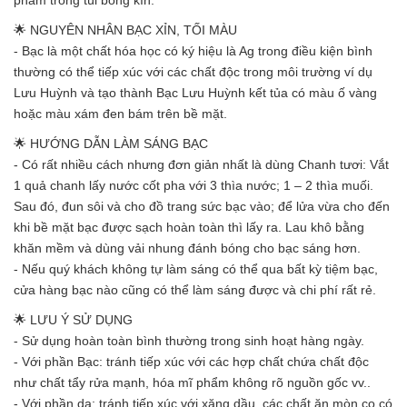
phẩm trong túi bóng kín.
🌟 NGUYÊN NHÂN BẠC XỈN, TỐI MÀU
- Bạc là một chất hóa học có ký hiệu là Ag trong điều kiện bình
thường có thể tiếp xúc với các chất độc trong môi trường ví dụ
Lưu Huỳnh và tạo thành Bạc Lưu Huỳnh kết tủa có màu ố vàng
hoặc màu xám đen bám trên bề mặt.
🌟 HƯỚNG DẪN LÀM SÁNG BẠC
- Có rất nhiều cách nhưng đơn giản nhất là dùng Chanh tươi: Vắt
1 quả chanh lấy nước cốt pha với 3 thìa nước; 1 – 2 thìa muối.
Sau đó, đun sôi và cho đồ trang sức bạc vào; để lửa vừa cho đến
khi bề mặt bạc được sạch hoàn toàn thì lấy ra. Lau khô bằng
khăn mềm và dùng vải nhung đánh bóng cho bạc sáng hơn.
- Nếu quý khách không tự làm sáng có thể qua bất kỳ tiệm bạc,
cửa hàng bạc nào cũng có thể làm sáng được và chi phí rất rẻ.
🌟 LƯU Ý SỬ DỤNG
- Sử dụng hoàn toàn bình thường trong sinh hoạt hàng ngày.
- Với phần Bạc: tránh tiếp xúc với các hợp chất chứa chất độc
như chất tẩy rửa mạnh, hóa mĩ phẩm không rõ nguồn gốc vv..
- Với phần da: tránh tiếp xúc với xăng dầu, các chất ăn mòn co có