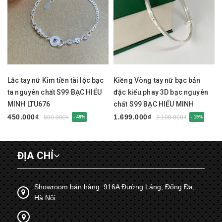
Lắc tay nữ Kim tiền tài lộc bạc
Kiềng Vòng tay nữ bạc bản
ta nguyên chất S99 BẠC HIỂU
đặc kiểu phay 3D bạc nguyên
MINH LTU676
chất S99 BẠC HIỂU MINH
LTU675
450.000₫
1.699.000₫
890.000₫
2.100.000₫
- 49%
- 19%
ĐỊA CHỈ
Showroom bán hàng: 916A Đường Láng, Đống Đa,
Hà Nội