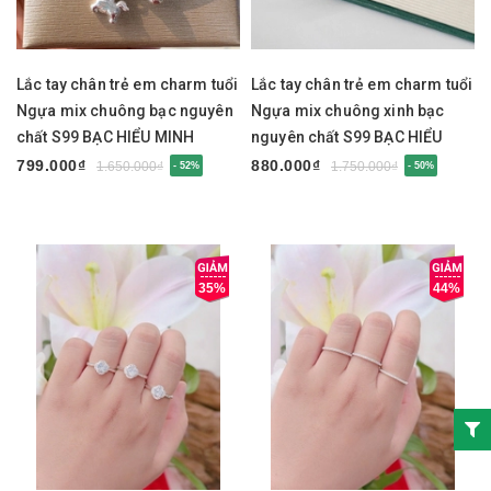
Lắc tay chân trẻ em charm tuổi
Lắc tay chân trẻ em charm tuổi
Ngựa mix chuông bạc nguyên
Ngựa mix chuông xinh bạc
chất S99 BẠC HIỂU MINH
nguyên chất S99 BẠC HIỂU
LTE584
MINH LTE583
799.000₫
880.000₫
1.650.000₫
1.750.000₫
- 52%
- 50%
35%
44%