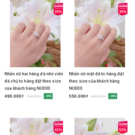
35%
35%
Nhẫn nữ hai hàng đá nhỏ viên
Nhẫn nữ mặt đá to hàng đặt
đá chủ to hàng đặt theo size
theo size của khách hàng
của khách hàng NU000
NU000
490.000₫
550.000₫
750.000₫
850.000₫
- 35%
- 35%
41%
53%