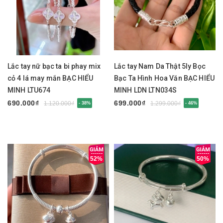
Lắc tay nữ bạc ta bi phay mix
Lắc tay Nam Da Thật 5ly Bọc
cỏ 4 lá may mắn BẠC HIỂU
Bạc Ta Hình Hoa Văn BẠC HIỂU
MINH LTU674
MINH LDN LTN034S
690.000₫
699.000₫
1.120.000₫
1.299.000₫
- 38%
- 46%
52%
50%