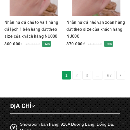
Nhẫn nữ đá chủ to và 1 hàng
Nhẫn nữ đá nhỏ vặn xoắn hàng
đá lệch 1 bên hàng đặt theo
đặt theo size của khách hàng
size của khách hàng NU000
NU000
360.000₫
370.000₫
750.000₫
710.000₫
- 52%
- 48%
1
2
3
...
67
ĐỊA CHỈ
Showroom bán hàng: 916A Đường Láng, Đống Đa,