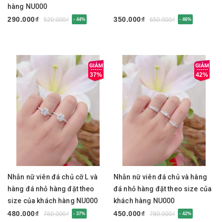
hàng NU000
290.000₫
350.000₫
520.000₫
650.000₫
- 44%
- 46%
37%
42%
Nhẫn nữ viên đá chủ cỡ L và
Nhẫn nữ viên đá chủ và hàng
hàng đá nhỏ hàng đặt theo
đá nhỏ hàng đặt theo size của
size của khách hàng NU000
khách hàng NU000
480.000₫
450.000₫
760.000₫
780.000₫
- 37%
- 42%