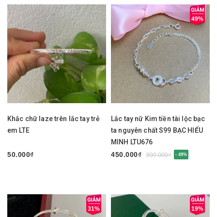
49%
Khắc chữ laze trên lắc tay trẻ
Lắc tay nữ Kim tiền tài lộc bạc
em LTE
ta nguyên chất S99 BẠC HIỂU
MINH LTU676
50.000₫
450.000₫
890.000₫
- 49%
31%
19%