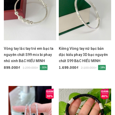
Vòng tay lắc tay trẻ em bạc ta
Kiềng Vòng tay nữ bạc bản
nguyên chất S99 mix bi phay
đặc kiểu phay 3D bạc nguyên
nhỏ xinh BẠC HIỂU MINH
chất S99 BẠC HIỂU MINH
LTE585
LTU675
899.000₫
1.699.000₫
1.299.000₫
2.100.000₫
- 31%
- 19%
38%
46%