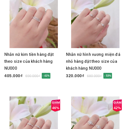
Nhẫn nữ kim tiền hàng đặt
Nhẫn nữ hình vương miện đá
theo size của khách hàng
nhỏ hàng đặt theo size của
NU000
khách hàng NU000
405.000₫
320.000₫
690.000₫
680.000₫
- 41%
- 53%
46%
42%