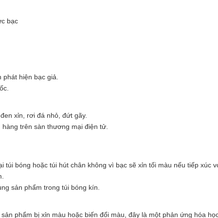
ức bạc
 phát hiện bạc giả.
ốc.
đen xỉn, rơi đá nhỏ, đứt gãy.
n hàng trên sàn thương mại điện tử.
 túi bóng hoặc túi hút chân không vì bạc sẽ xỉn tối màu nếu tiếp xúc v
m.
ng sản phẩm trong túi bóng kín.
ệc sản phẩm bị xỉn màu hoặc biến đổi màu, đây là một phản ứng hóa họ