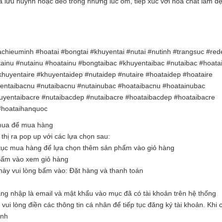
ứa lưu huỳnh hoặc đeo trong những lúc ốm, tiếp xúc với hóa chất làm đ
hieuminh #hoatai #bongtai #khuyentai #nutai #nutinh #trangsuc #red
ainu #nutainu #hoatainu #bongtaibac #khuyentaibac #nutaibac #hoata
huyentaire #khuyentaidep #nutaidep #nutaire #hoataidep #hoataire
entaibacnu #nutaibacnu #nutainubac #hoataibacnu #hoatainubac
yentaibacre #nutaibacdep #nutaibacre #hoataibacdep #hoataibacre
#hoataihanquoc
 mua để mua hàng
hị ra pop up với các lựa chọn sau:
tục mua hàng để lựa chọn thêm sản phẩm vào giỏ hàng
Bấm vào xem giỏ hàng
ày vui lòng bấm vào: Đặt hàng và thanh toán
ăng nhập là email và mật khẩu vào mục đã có tài khoản trên hệ thống
i lòng điền các thông tin cá nhân để tiếp tục đăng ký tài khoản. Khi c
ình