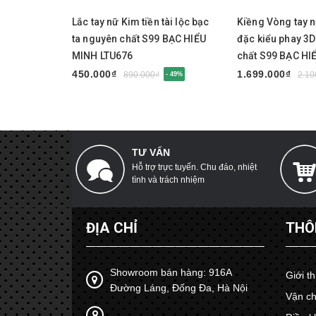
Lắc tay nữ Kim tiền tài lộc bạc
Kiềng Vòng tay 
ta nguyên chất S99 BẠC HIỂU
đặc kiểu phay 3
MINH LTU676
chất S99 BẠC HI
LTU675
450.000₫
1.699.000₫
890.000₫
2.10
- 49%
TƯ VẤN
Hỗ trợ trực tuyến. Chu đáo, nhiệt
tình và trách nhiệm
ĐỊA CHỈ
THÔ
Showroom bán hàng: 916A
Giới t
Đường Láng, Đống Đa, Hà Nội
Vận ch