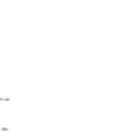
ới các
c đặc