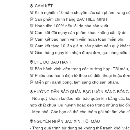
🌟 CAM KẾT
💯 Kinh nghiệm 10 năm chuyên các sản phẩm trang s
💯 Sản phẩm chính hãng BẠC HIỂU MINH
💯 Hoàn tiền 100% nếu lỗi do nhà sản xuất.
💯 Cam kết đổi ngay sản phẩm khác không cần lý do.
💯 Cam kết bảo hành vĩnh viễn hoàn toàn miễn phí.
💯 Cam kết tặng 10 lần giá trị sản phẩm nếu quý khách
💯 Giao hàng ngay khi nhận được đơn, gửi hàng siêu t
🌟CHẾ ĐỘ BẢO HÀNH.
💯 Bảo hành vĩnh viễn trong các trường hợp: Tối màu, 
💯 Phiếu bảo hành điện tử theo số điện thoại hoặc đơ
💯 Miễn phí đánh bóng, làm sáng cho sản phẩm.
🌟HƯỚNG DẪN BẢO QUẢN BẠC LUÔN SÁNG BÓNG
- Nếu quý khách ko đeo nên bảo quản kín bằng các loại
hợp chất chứa lưu huỳnh hoặc đeo trong những lúc ố
- Mẹo nhỏ: Các bạn có thể cho thêm gói hút ẩm vào cù
🌟NGUYÊN NHÂN BẠC XỈN, TỐI MÀU
- Trong quá trình sử dụng sẽ không thể tránh khỏi vi