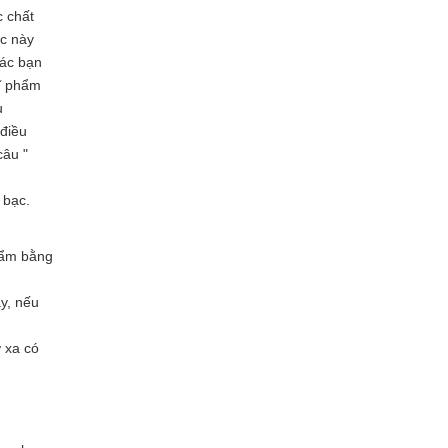
c chất
ộc này
các bạn
mĩ phẩm
u
 điều
câu "
 bạc.
phẩm bằng
y, nếu
 xa có