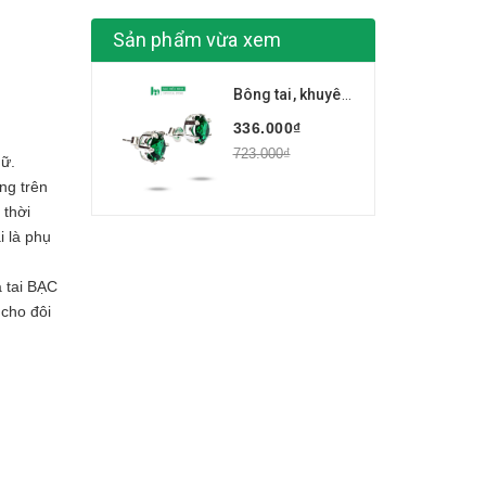
Sản phẩm vừa xem
Bông tai, khuyên tai, hoa tai nữ kiểu đơn giản đá xanh BẠC HIỂU MINH HT070
336.000₫
723.000₫
nữ.
ng trên
 thời
i là phụ
a tai BẠC
 cho đôi