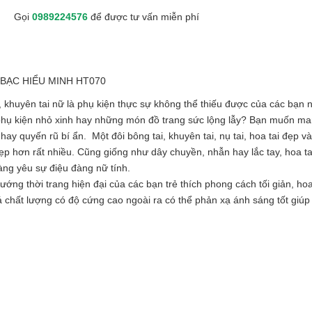
Gọi
0989224576
để được tư vấn miễn phí
anh BẠC HIỂU MINH HT070
ữ, khuyên tai nữ là phụ kiện thực sự không thể thiếu được của các bạn 
 phụ kiện nhỏ xinh hay những món đồ trang sức lộng lẫy? Bạn muốn ma
y quyến rũ bí ẩn. Một đôi bông tai, khuyên tai, nụ tai, hoa tai đẹp và
ẹp hơn rất nhiều. Cũng giống như dây chuyền, nhẫn hay lắc tay, hoa ta
àng yêu sự điệu đàng nữ tính.
hướng thời trang hiện đại của các bạn trẻ thích phong cách tối giản, ho
chất lượng có độ cứng cao ngoài ra có thể phản xạ ánh sáng tốt giúp