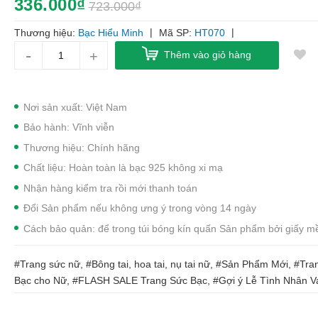
336.000₫
723.000₫
|
|
Thương hiệu:
Bạc Hiểu Minh
Mã SP:
HT070
-
+
Thêm vào giỏ hàng
Nơi sản xuất: Việt Nam
Bảo hành: Vĩnh viễn
Thương hiệu: Chính hãng
Chất liệu: Hoàn toàn là bạc 925 không xi mạ
Nhận hàng kiểm tra rồi mới thanh toán
Đổi Sản phẩm nếu không ưng ý trong vòng 14 ngày
Cách bảo quản: để trong túi bóng kín quấn Sản phẩm bởi giấy 
#Trang sức nữ, #Bông tai, hoa tai, nụ tai nữ, #Sản Phẩm Mới, #Tr
Bạc cho Nữ, #FLASH SALE Trang Sức Bạc, #Gợi ý Lễ Tình Nhân Va