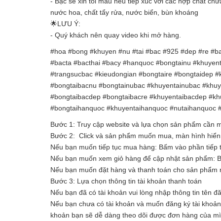
- Bạc sẽ xỉn tối màu nếu tiếp xúc với các hợp chất ch
nước hoa, chất tẩy rửa, nước biển, bùn khoáng
🌟LƯU Ý:
- Quý khách nên quay video khi mở hàng.
#hoa #bong #khuyen #nu #tai #bac #925 #dep #re #bac
#bacta #bacthai #bacy #hanquoc #bongtainu #khuyent
#trangsucbac #kieudongian #bongtaire #bongtaidep #k
#bongtaibacnu #bongtainubac #khuyentainubac #khuy
#bongtaibacdep #bongtaibacre #khuyentaibacdep #khu
#bongtaihanquoc #khuyentaihanquoc #nutaihanquoc 
Bước 1: Truy cập website và lựa chọn sản phẩm cần
Bước 2: Click và sản phẩm muốn mua, màn hình hiển t
Nếu bạn muốn tiếp tục mua hàng: Bấm vào phần tiếp 
Nếu bạn muốn xem giỏ hàng để cập nhật sản phẩm: 
Nếu bạn muốn đặt hàng và thanh toán cho sản phẩm n
Bước 3: Lựa chọn thông tin tài khoản thanh toán
Nếu bạn đã có tài khoản vui lòng nhập thông tin tên đ
Nếu bạn chưa có tài khoản và muốn đăng ký tài khoản vu
khoản bạn sẽ dễ dàng theo dõi được đơn hàng của m