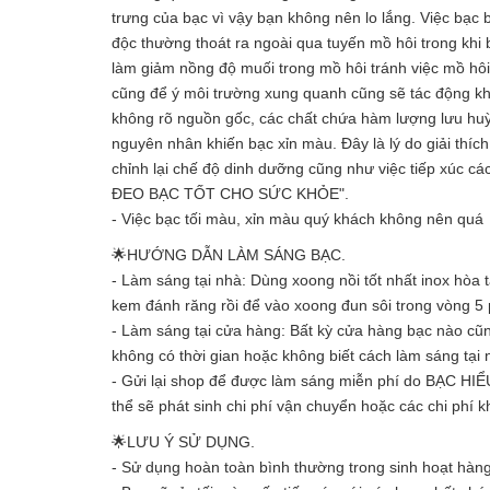
trưng của bạc vì vậy bạn không nên lo lắng. Việc bạc 
độc thường thoát ra ngoài qua tuyến mồ hôi trong khi 
làm giảm nồng độ muối trong mồ hôi tránh việc mồ hôi
cũng để ý môi trường xung quanh cũng sẽ tác động kh
không rõ nguồn gốc, các chất chứa hàm lượng lưu huỳn
nguyên nhân khiến bạc xỉn màu. Đây là lý do giải thíc
chỉnh lại chế độ dinh dưỡng cũng như việc tiếp xúc cá
ĐEO BẠC TỐT CHO SỨC KHỎE".
- Việc bạc tối màu, xỉn màu quý khách không nên quá l
🌟HƯỚNG DẪN LÀM SÁNG BẠC.
- Làm sáng tại nhà: Dùng xoong nồi tốt nhất inox hòa 
kem đánh răng rồi để vào xoong đun sôi trong vòng 5
- Làm sáng tại cửa hàng: Bất kỳ cửa hàng bạc nào cũ
không có thời gian hoặc không biết cách làm sáng tại
- Gửi lại shop để được làm sáng miễn phí do BẠC HIỂ
thể sẽ phát sinh chi phí vận chuyển hoặc các chi phí k
🌟LƯU Ý SỬ DỤNG.
- Sử dụng hoàn toàn bình thường trong sinh hoạt hàn