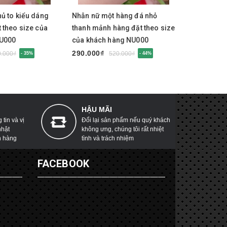
ủ to kiểu dáng
Nhẫn nữ một hàng đá nhỏ
Nhẫn nữ k
 theo size của
thanh mảnh hàng đặt theo size
hàng đặt t
NU000
của khách hàng NU000
hàng NU0
290.000₫
290.000₫
0.000₫
520.000₫
- 35%
- 44%
HẬU MÃI
tin và vị
Đổi lại sản phẩm nếu quý khách
nhật
không ưng, chúng tôi rất nhiệt
h hàng
tình và trách nhiệm
G
FACEBOOK