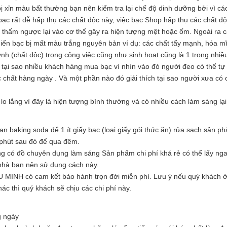
bị xỉn màu bất thường bạn nên kiểm tra lại chế độ dinh dưỡng bởi vì cá
bạc rất dễ hấp thụ các chất độc này, việc bạc Shop hấp thụ các chất đ
 thấm ngược lại vào cơ thể gây ra hiện tượng mệt hoặc ốm. Ngoài ra 
iến bạc bị mất màu trắng nguyên bản ví dụ: các chất tẩy mạnh, hóa 
h (chất độc) trong công việc cũng như sinh hoạt cũng là 1 trong nhiề
h tại sao nhiều khách hàng mua bạc vì nhìn vào đó người đeo có thể tự
c chất hàng ngày . Và một phần nào đó giải thích tại sao người xưa có 
o lắng vì đây là hiện tượng bình thường và có nhiều cách làm sáng lại
tan baking soda để 1 ít giấy bạc (loại giấy gói thức ăn) rửa sạch sản 
 phút sau đó để qua đêm.
ng có đồ chuyên dụng làm sáng Sản phẩm chi phí khá rẻ có thể lấy nga
 nhà bạn nên sử dụng cách này.
U MINH có cam kết bảo hành trọn đời miễn phí. Lưu ý nếu quý khách ở
hác thì quý khách sẽ chịu các chi phí này.
g ngày