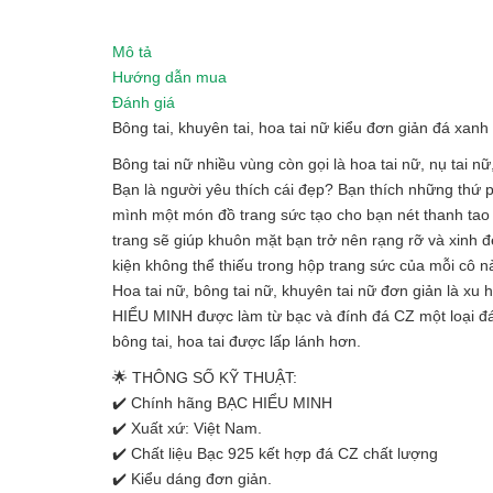
Mô tả
Hướng dẫn mua
Đánh giá
Bông tai, khuyên tai, hoa tai nữ kiểu đơn giản đá x
Bông tai nữ nhiều vùng còn gọi là hoa tai nữ, nụ tai n
Bạn là người yêu thích cái đẹp? Bạn thích những thứ
mình một món đồ trang sức tạo cho bạn nét thanh tao ha
trang sẽ giúp khuôn mặt bạn trở nên rạng rỡ và xinh đ
kiện không thể thiếu trong hộp trang sức của mỗi cô n
Hoa tai nữ, bông tai nữ, khuyên tai nữ đơn giản là xu 
HIỂU MINH được làm từ bạc và đính đá CZ một loại đá 
bông tai, hoa tai được lấp lánh hơn.
🌟 THÔNG SỐ KỸ THUẬT:
✔️ Chính hãng BẠC HIỂU MINH
✔️ Xuất xứ: Việt Nam.
✔️ Chất liệu Bạc 925 kết hợp đá CZ chất lượng
✔️ Kiểu dáng đơn giản.