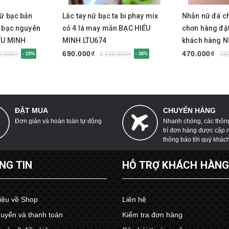
nữ bạc bản
Lắc tay nữ bạc ta bi phay mix
Nhẫn nữ đá ch
D bạc nguyên
cỏ 4 lá may mắn BẠC HIỂU
chơn hàng đặt
ỂU MINH
MINH LTU674
khách hàng 
690.000₫
470.000₫
0.000₫
1.120.000₫
72
- 19%
- 38%
ĐẶT MUA
CHUYỂN HÀNG
Đơn giản và hoàn toàn tự động
Nhanh chóng, các thông 
trí đơn hàng được cập 
thông báo tới quý khác
NG TIN
HỖ TRỢ KHÁCH HÀN
hiệu về Shop
Liên hệ
uyển và thanh toán
Kiểm tra đơn hàng